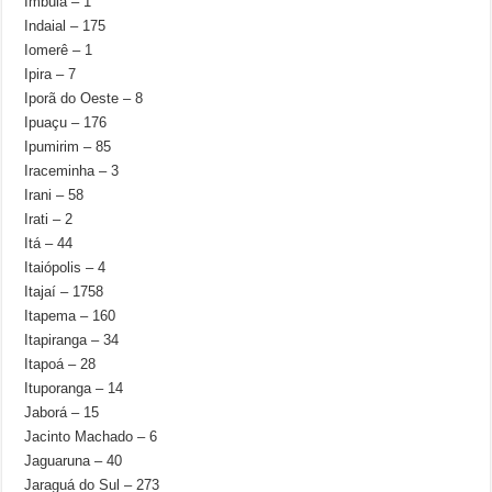
Imbuia – 1
Indaial – 175
Iomerê – 1
Ipira – 7
Iporã do Oeste – 8
Ipuaçu – 176
Ipumirim – 85
Iraceminha – 3
Irani – 58
Irati – 2
Itá – 44
Itaiópolis – 4
Itajaí – 1758
Itapema – 160
Itapiranga – 34
Itapoá – 28
Ituporanga – 14
Jaborá – 15
Jacinto Machado – 6
Jaguaruna – 40
Jaraguá do Sul – 273