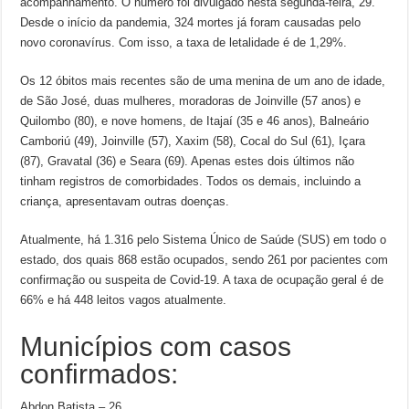
acompanhamento. O número foi divulgado nesta segunda-feira, 29.
Desde o início da pandemia, 324 mortes já foram causadas pelo
novo coronavírus. Com isso, a taxa de letalidade é de 1,29%.
Os 12 óbitos mais recentes são de uma menina de um ano de idade,
de São José, duas mulheres, moradoras de Joinville (57 anos) e
Quilombo (80), e nove homens, de Itajaí (35 e 46 anos), Balneário
Camboriú (49), Joinville (57), Xaxim (58), Cocal do Sul (61), Içara
(87), Gravatal (36) e Seara (69). Apenas estes dois últimos não
tinham registros de comorbidades. Todos os demais, incluindo a
criança, apresentavam outras doenças.
Atualmente, há 1.316 pelo Sistema Único de Saúde (SUS) em todo o
estado, dos quais 868 estão ocupados, sendo 261 por pacientes com
confirmação ou suspeita de Covid-19. A taxa de ocupação geral é de
66% e há 448 leitos vagos atualmente.
Municípios com casos
confirmados:
Abdon Batista – 26