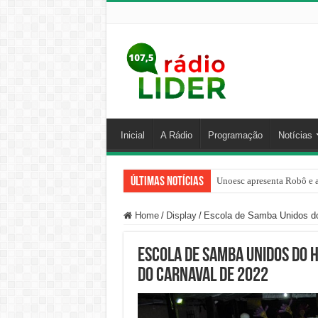
Inicial
A Rádio
Programação
Notícias
Últimas Notícias
Unoesc apresenta Robô e a
Home
/
Display
/
Escola de Samba Unidos do
Escola de Samba Unidos do 
do carnaval de 2022