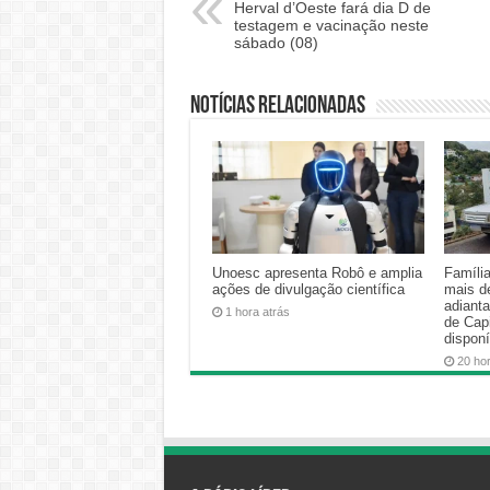
Herval d’Oeste fará dia D de
testagem e vacinação neste
sábado (08)
Notícias relacionadas
Unoesc apresenta Robô e amplia
Famíli
ações de divulgação científica
mais d
adiant
1 hora atrás
de Cap
disponí
20 ho