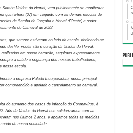
2
C
de Samba Unidos do Herval, vem publicamente se manifestar
p
ma quinta-feira (07) em conjunto com as demais escolas de
colas de Samba de Joaçaba e Herval d’Oeste) e poder
2
celamento do Carnaval de 2022.
M
d
res, que sempre estiveram ao lado da escola, dedicando-se
indo desfile, vocês são o coração da Unidos do Herval.
os realizados em nosso barracão, seguimos expressamente
Publi
ir sempre a saúde e segurança dos nossos trabalhadores,
e nossa escola.
mente a empresa Paludo Incorporadora, nossa principal
 ter compreendido e apoiado o cancelamento do carnaval,
a do aumento dos casos de infecção do Coronavírus, é
22. Nós da Unidos do Herval nos solidarizamos com as
teceram nos últimos 2 anos, e apoiamos todas as medidas
 a saúde de nossa sociedade.