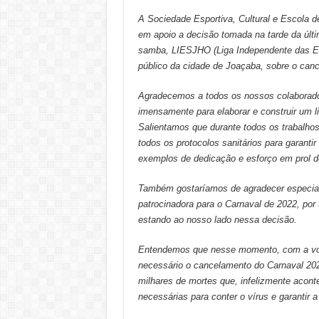
A Sociedade Esportiva, Cultural e Escola 
em apoio a decisão tomada na tarde da últi
samba, LIESJHO (Liga Independente das Es
público da cidade de Joaçaba, sobre o can
Agradecemos a todos os nossos colaborado
imensamente para elaborar e construir um l
Salientamos que durante todos os trabalh
todos os protocolos sanitários para garant
exemplos de dedicação e esforço em prol d
Também gostaríamos de agradecer especial
patrocinadora para o Carnaval de 2022, por
estando ao nosso lado nessa decisão.
Entendemos que nesse momento, com a volt
necessário o cancelamento do Carnaval 20
milhares de mortes que, infelizmente acon
necessárias para conter o vírus e garantir