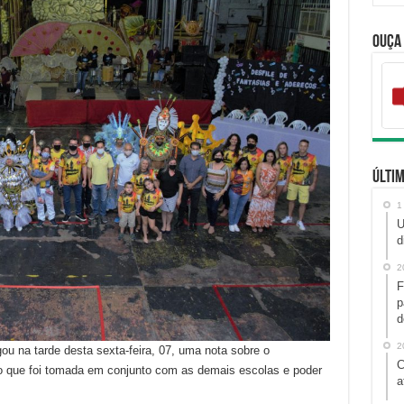
Ouça
Últim
1
U
d
2
F
p
d
2
u na tarde desta sexta-feira, 07, uma nota sobre o
C
o que foi tomada em conjunto com as demais escolas e poder
a