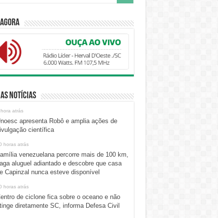
 Agora
as Notícias
 hora atrás
noesc apresenta Robô e amplia ações de
ivulgação científica
0 horas atrás
amília venezuelana percorre mais de 100 km,
aga aluguel adiantado e descobre que casa
e Capinzal nunca esteve disponível
0 horas atrás
entro de ciclone fica sobre o oceano e não
tinge diretamente SC, informa Defesa Civil