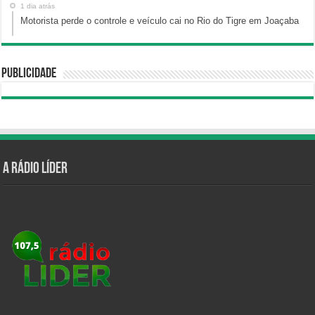
1 dia atrás
Motorista perde o controle e veículo cai no Rio do Tigre em Joaçaba
Publicidade
A Rádio Líder