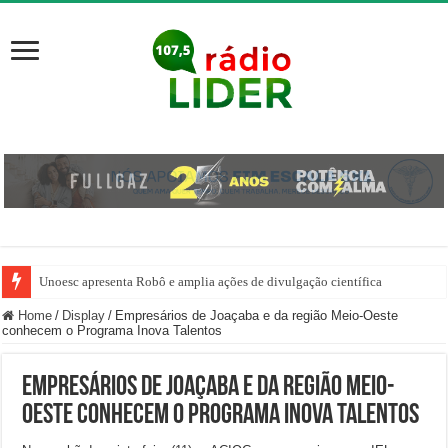
Unoesc apresenta Robô e amplia ações de divulgação científica
Família venezuelana percorre mais de 100 km, paga aluguel adiantado e de
Home
/
Display
/
Empresários de Joaçaba e da região Meio-Oeste
conhecem o Programa Inova Talentos
Empresários de Joaçaba e da região Meio-
Oeste conhecem o Programa Inova Talentos