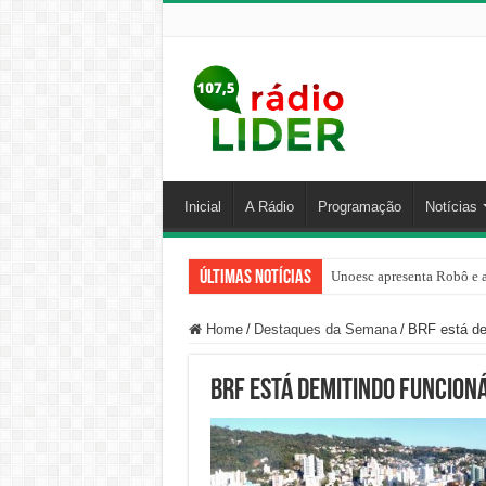
Inicial
A Rádio
Programação
Notícias
Últimas Notícias
Unoesc apresenta Robô e a
Home
/
Destaques da Semana
/
BRF está de
BRF está demitindo funcion