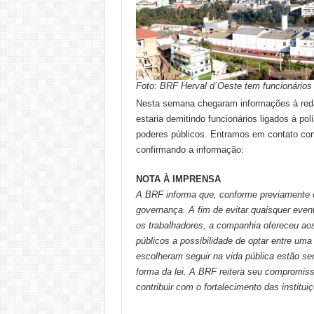
Foto: BRF Herval d´Oeste tem funcionários
Nesta semana chegaram informações à reda
estaria demitindo funcionários ligados à po
poderes públicos. Entramos em contato com
confirmando a informação:
NOTA À IMPRENSA
A BRF informa que, conforme previamente 
governança. A fim de evitar quaisquer event
os trabalhadores, a companhia ofereceu ao
públicos a possibilidade de optar entre uma
escolheram seguir na vida pública estão se
forma da lei. A BRF reitera seu compromiss
contribuir com o fortalecimento das instituiç