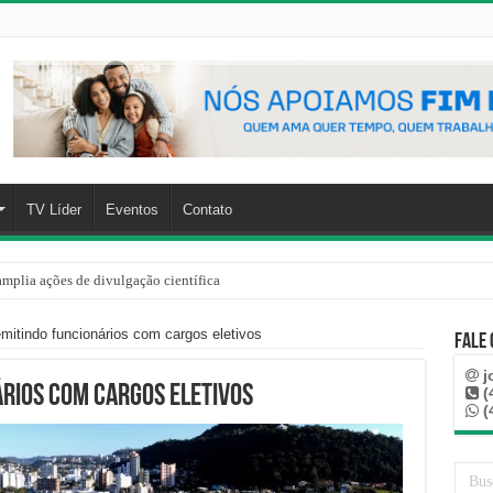
TV Líder
Eventos
Contato
mplia ações de divulgação científica
mitindo funcionários com cargos eletivos
Fale
j
ários com cargos eletivos
(
(