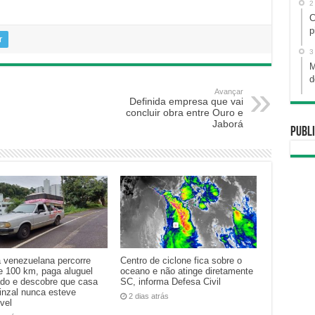
2
C
p
r
3
M
d
Avançar
Definida empresa que vai
concluir obra entre Ouro e
Jaborá
Publi
a venezuelana percorre
Centro de ciclone fica sobre o
e 100 km, paga aluguel
oceano e não atinge diretamente
ado e descobre que casa
SC, informa Defesa Civil
inzal nunca esteve
2 dias atrás
vel