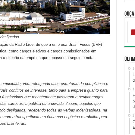
Ouça
 desligados
ção da Rádio Líder de que a empresa Brasil Foods (BRF)
lítica, como cargos eletivos e cargos comissionados em
 a direção da empresa que repassou a seguinte nota,
Últim
2
U
d
comunicado, vem reforçando suas estruturas de compliance e
2
uais conflitos de interesse, tanto para a empresa quanto para
F
s funcionários que recentemente passaram a ocupar cargos
p
 das carreiras, a pública ou a privada. Assim, aqueles que
d
ndo desligados, recebendo todas as verbas indenizatórias, na
2
o com a transparência e a ética nos negócios e trabalha para
C
ões brasileiras.
a