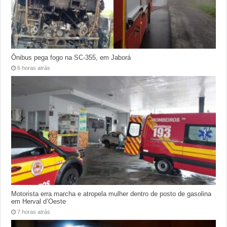
Ônibus pega fogo na SC-355, em Jaborá
6 horas atrás
Motorista erra marcha e atropela mulher dentro de posto de gasolina
em Herval d’Oeste
7 horas atrás