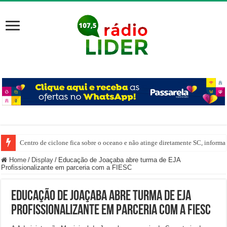
Centro de ciclone fica sobre o oceano e não atinge diretamente SC, informa
Carro despenca no Rio do Tigre após saída de pista em Joaçaba
Home
/
Display
/
Educação de Joaçaba abre turma de EJA
Profissionalizante em parceria com a FIESC
Educação de Joaçaba abre turma de EJA
Profissionalizante em parceria com a FIESC