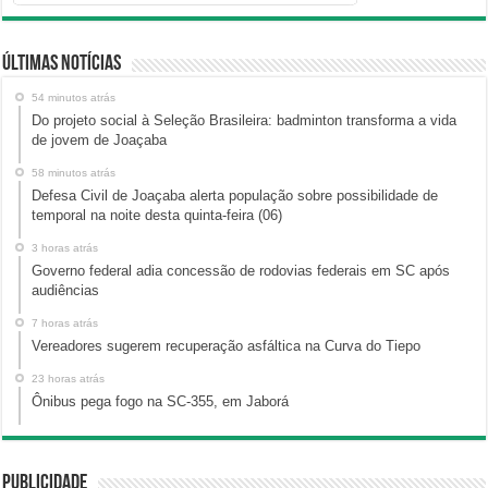
Últimas Notícias
54 minutos atrás
Do projeto social à Seleção Brasileira: badminton transforma a vida
de jovem de Joaçaba
58 minutos atrás
Defesa Civil de Joaçaba alerta população sobre possibilidade de
temporal na noite desta quinta-feira (06)
3 horas atrás
Governo federal adia concessão de rodovias federais em SC após
audiências
7 horas atrás
Vereadores sugerem recuperação asfáltica na Curva do Tiepo
23 horas atrás
Ônibus pega fogo na SC-355, em Jaborá
Publicidade