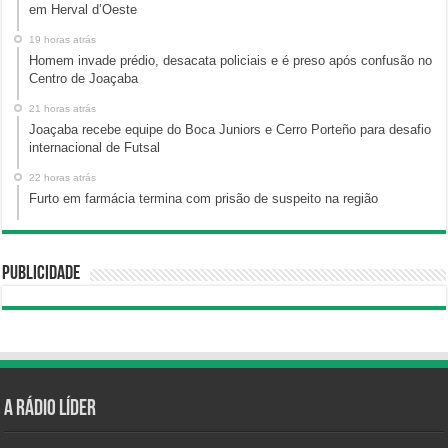
em Herval d’Oeste
19 horas atrás
Homem invade prédio, desacata policiais e é preso após confusão no
Centro de Joaçaba
21 horas atrás
Joaçaba recebe equipe do Boca Juniors e Cerro Porteño para desafio
internacional de Futsal
22 horas atrás
Furto em farmácia termina com prisão de suspeito na região
Publicidade
A Rádio Líder