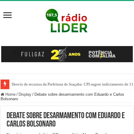
Desvio de recursos da Prefeitura de Joaçaba: CPI sugere indiciamento de 11
PM prende homem por agredir companheira e apreende quase 1 kg de drogas
Home
/
Display
/
Debate sobre desarmamento com Eduardo e Carlos
Bolsonaro
Debate sobre desarmamento com Eduardo e
Carlos Bolsonaro