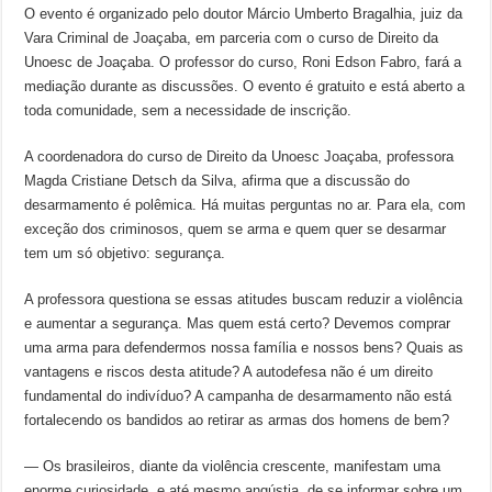
O evento é organizado pelo doutor Márcio Umberto Bragalhia, juiz da
Vara Criminal de Joaçaba, em parceria com o curso de Direito da
Unoesc de Joaçaba. O professor do curso, Roni Edson Fabro, fará a
mediação durante as discussões. O evento é gratuito e está aberto a
toda comunidade, sem a necessidade de inscrição.
A coordenadora do curso de Direito da Unoesc Joaçaba, professora
Magda Cristiane Detsch da Silva, afirma que a discussão do
desarmamento é polêmica. Há muitas perguntas no ar. Para ela, com
exceção dos criminosos, quem se arma e quem quer se desarmar
tem um só objetivo: segurança.
A professora questiona se essas atitudes buscam reduzir a violência
e aumentar a segurança. Mas quem está certo? Devemos comprar
uma arma para defendermos nossa família e nossos bens? Quais as
vantagens e riscos desta atitude? A autodefesa não é um direito
fundamental do indivíduo? A campanha de desarmamento não está
fortalecendo os bandidos ao retirar as armas dos homens de bem?
— Os brasileiros, diante da violência crescente, manifestam uma
enorme curiosidade, e até mesmo angústia, de se informar sobre um