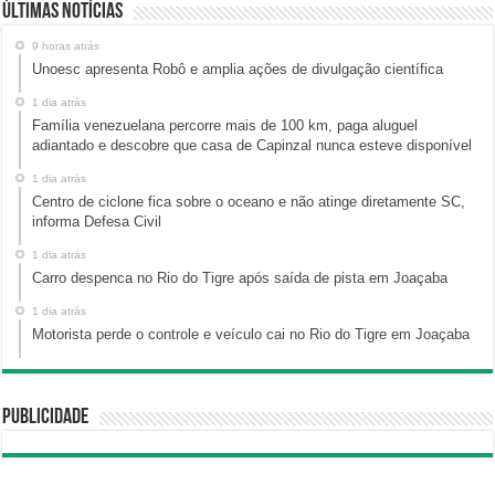
Últimas Notícias
9 horas atrás
Unoesc apresenta Robô e amplia ações de divulgação científica
1 dia atrás
Família venezuelana percorre mais de 100 km, paga aluguel
adiantado e descobre que casa de Capinzal nunca esteve disponível
1 dia atrás
Centro de ciclone fica sobre o oceano e não atinge diretamente SC,
informa Defesa Civil
1 dia atrás
Carro despenca no Rio do Tigre após saída de pista em Joaçaba
1 dia atrás
Motorista perde o controle e veículo cai no Rio do Tigre em Joaçaba
Publicidade