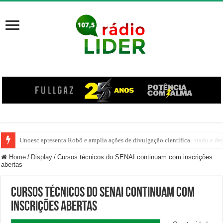
Unoesc apresenta Robô e amplia ações de divulgação científica
Família venezuelana percorre mais de 100 km, paga aluguel adiantado e de
Home
/
Display
/
Cursos técnicos do SENAI continuam com inscrições
abertas
Cursos técnicos do SENAI continuam com
inscrições abertas