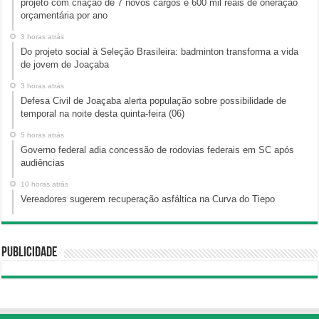
projeto com criação de 7 novos cargos e 600 mil reais de oneração
orçamentária por ano
3 horas atrás
Do projeto social à Seleção Brasileira: badminton transforma a vida
de jovem de Joaçaba
3 horas atrás
Defesa Civil de Joaçaba alerta população sobre possibilidade de
temporal na noite desta quinta-feira (06)
5 horas atrás
Governo federal adia concessão de rodovias federais em SC após
audiências
10 horas atrás
Vereadores sugerem recuperação asfáltica na Curva do Tiepo
Publicidade