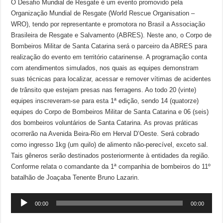
O Desafio Mundial de Resgate é um evento promovido pela
Organização Mundial de Resgate (World Rescue Organisation –
WRO), tendo por representante e promotora no Brasil a Associação
Brasileira de Resgate e Salvamento (ABRES). Neste ano, o Corpo de
Bombeiros Militar de Santa Catarina será o parceiro da ABRES para
realização do evento em território catarinense. A programação conta
com atendimentos simulados, nos quais as equipes demonstram
suas técnicas para localizar, acessar e remover vítimas de acidentes
de trânsito que estejam presas nas ferragens. Ao todo 20 (vinte)
equipes inscreveram-se para esta 1ª edição, sendo 14 (quatorze)
equipes do Corpo de Bombeiros Militar de Santa Catarina e 06 (seis)
dos bombeiros voluntários de Santa Catarina. As provas práticas
ocorrerão na Avenida Beira-Rio em Herval D’Oeste. Será cobrado
como ingresso 1kg (um quilo) de alimento não-perecível, exceto sal.
Tais gêneros serão destinados posteriormente à entidades da região.
Conforme relata o comandante da 1ª companhia de bombeiros do 11º
batalhão de Joaçaba Tenente Bruno Lazarin.
Tocador
00:00
00:00
de
áudio