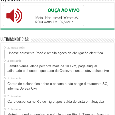
Últimas Notícias
22 horas atrás
Unoesc apresenta Robô e amplia ações de divulgação científica
2 dias atrás
Família venezuelana percorre mais de 100 km, paga aluguel
adiantado e descobre que casa de Capinzal nunca esteve disponível
2 dias atrás
Centro de ciclone fica sobre o oceano e não atinge diretamente SC,
informa Defesa Civil
2 dias atrás
Carro despenca no Rio do Tigre após saída de pista em Joaçaba
2 dias atrás
Motorista perde o controle e veículo cai no Rio do Tigre em Joaçaba