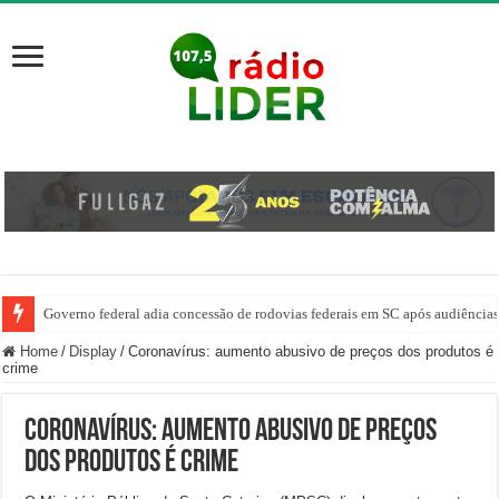
Governo federal adia concessão de rodovias federais em SC após audiência
Vereadores sugerem recuperação asfáltica na Curva do Tiepo
Home
/
Display
/
Coronavírus: aumento abusivo de preços dos produtos é
crime
Coronavírus: aumento abusivo de preços
dos produtos é crime