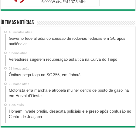
Últimas Notícias
43 minutos atrás
Governo federal adia concessão de rodovias federais em SC após
audiências
5 horas atrás
Vereadores sugerem recuperação asfáltica na Curva do Tiepo
21 horas atrás
Ônibus pega fogo na SC-355, em Jaborá
22 horas atrás
Motorista erra marcha e atropela mulher dentro de posto de gasolina
em Herval d’Oeste
1 dia atrás
Homem invade prédio, desacata policiais e é preso após confusão no
Centro de Joaçaba