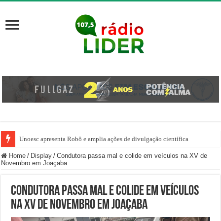
Unoesc apresenta Robô e amplia ações de divulgação científica
Família venezuelana percorre mais de 100 km, paga aluguel adiantado e de
Home
/
Display
/
Condutora passa mal e colide em veículos na XV de
Novembro em Joaçaba
Condutora passa mal e colide em veículos
na XV de Novembro em Joaçaba