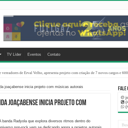
TV Líder
Eventos
Contato
 vereadores de Erval Velho, apresenta projeto com criação de 7 novos cargos e 600
a joaçabense inicia projeto com músicas autorais
Fale
j
da joaçabense inicia projeto com
(
(
A banda Radyola que explora diversos ritmos dentro do
universo pop-rock vem se dedicando agora a projetos autorais.