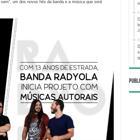
o vem”, um dos novos hits da banda e a música que será
o
9
D
b
J
9
D
s
q
Publi