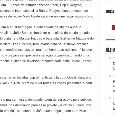
Com 13 anos de estrada fazendo Rock, Pop e Reggae,
nacional e internacional, a Banda Radyola que começou em
Ouça
bares da região Meio Oeste catarinense quer alçar novos vôos.
Com a atual formação já conservada há alguns anos: o
vocalista João Soares, fundador e idealista da banda ao lado
do guitarrista Maicon Faccin, o baterista Guilherme Mattos e do
baixista Hian Piccinin, tem levado para seus shows grandes
hits versões exclusivas, mas também suas músicas. “Nossos
Últim
show prezam sempre pela interação do público, criando uma
5
essência única de diversão tornando cada noite única!”, conta
D
C
6
r cantar as baladas pop românticas a lá Jota Quest, dançar o
P
o Rock n’ Roll. Além de ouvir todas as vozes presentes a cada
a
r
8
s e manter nossa identidade, além de ser aceito pelo público.
M
amos nos dedicando para esse projeto”, enfatizou. “Para uma
E
ção própria”, acrescentou João que compôs junto com Hian
7