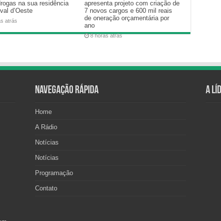
drogas na sua residência
apresenta projeto com criação de
val d’Oeste
7 novos cargos e 600 mil reais
de oneração orçamentária por
as atrás
ano
8 horas atrás
Navegação Rápida
A Lí
Home
A Rádio
Notícias
Notícias
Programação
Contato