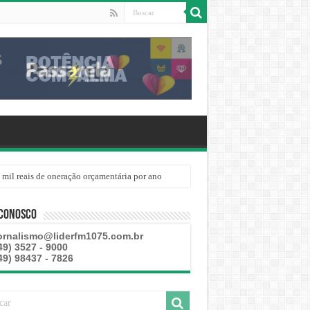
 mil reais de oneração orçamentária por ano
 Conosco
ornalismo@liderfm1075.com.br
49) 3527 - 9000
49) 98437 - 7826