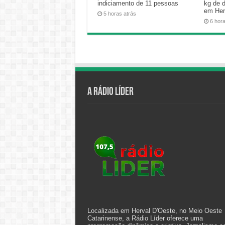
indiciamento de 11 pessoas
kg de 
em Her
5 horas atrás
6 hor
A Rádio Líder
Localizada em Herval D'Oeste, no Meio Oeste
Catarinense, a Rádio Líder oferece uma