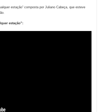
qualquer estação” composta por Juliano Cabeça, que esteve
ão.
lquer estação”: