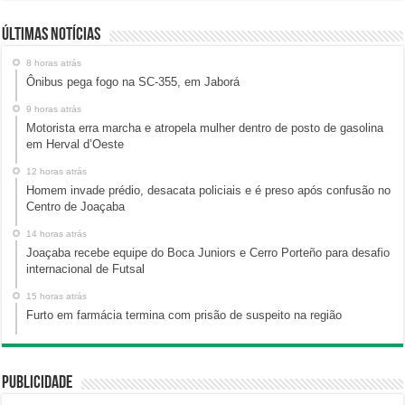
Últimas Notícias
8 horas atrás
Ônibus pega fogo na SC-355, em Jaborá
9 horas atrás
Motorista erra marcha e atropela mulher dentro de posto de gasolina
em Herval d’Oeste
12 horas atrás
Homem invade prédio, desacata policiais e é preso após confusão no
Centro de Joaçaba
14 horas atrás
Joaçaba recebe equipe do Boca Juniors e Cerro Porteño para desafio
internacional de Futsal
15 horas atrás
Furto em farmácia termina com prisão de suspeito na região
Publicidade