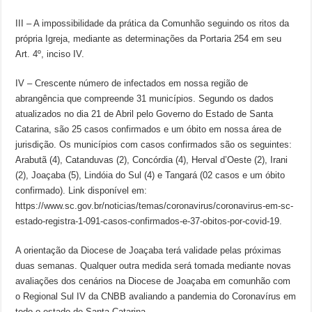
III – A impossibilidade da prática da Comunhão seguindo os ritos da
própria Igreja, mediante as determinações da Portaria 254 em seu
Art. 4º, inciso IV.
IV – Crescente número de infectados em nossa região de
abrangência que compreende 31 municípios. Segundo os dados
atualizados no dia 21 de Abril pelo Governo do Estado de Santa
Catarina, são 25 casos confirmados e um óbito em nossa área de
jurisdição. Os municípios com casos confirmados são os seguintes:
Arabutã (4), Catanduvas (2), Concórdia (4), Herval d’Oeste (2), Irani
(2), Joaçaba (5), Lindóia do Sul (4) e Tangará (02 casos e um óbito
confirmado). Link disponível em:
https://www.sc.gov.br/noticias/temas/coronavirus/coronavirus-em-sc-
estado-registra-1-091-casos-confirmados-e-37-obitos-por-covid-19.
A orientação da Diocese de Joaçaba terá validade pelas próximas
duas semanas. Qualquer outra medida será tomada mediante novas
avaliações dos cenários na Diocese de Joaçaba em comunhão com
o Regional Sul IV da CNBB avaliando a pandemia do Coronavírus em
todo o estado de Santa Catarina.