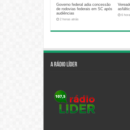
Governo federal adia concessão
Veread
de rodovias federais em SC após
asfálti
audiências
6 hor
2 horas atrás
A Rádio Líder