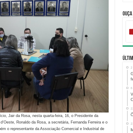
Ouça
Últim
2
G
f
6
V
C
2
Ô
cio, Jair da Rosa, nesta quarta-feira, 16, o Presidente da
 d’Oeste, Ronaldo da Rosa, a secretária, Fernanda Ferreira e o
2
bém o representante da Associação Comercial e Industrial de
M