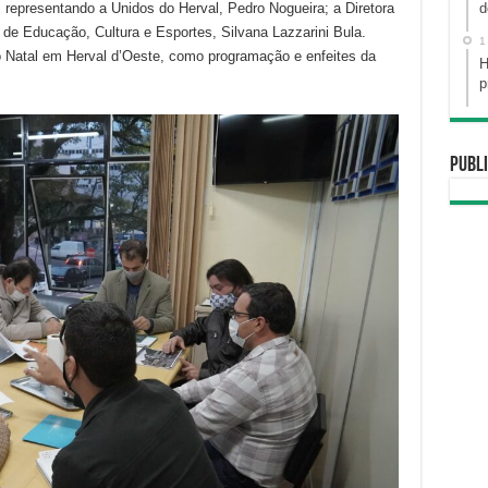
 representando a Unidos do Herval, Pedro Nogueira; a Diretora
d
a de Educação, Cultura e Esportes, Silvana Lazzarini Bula.
1
 Natal em Herval d’Oeste, como programação e enfeites da
H
p
Publi