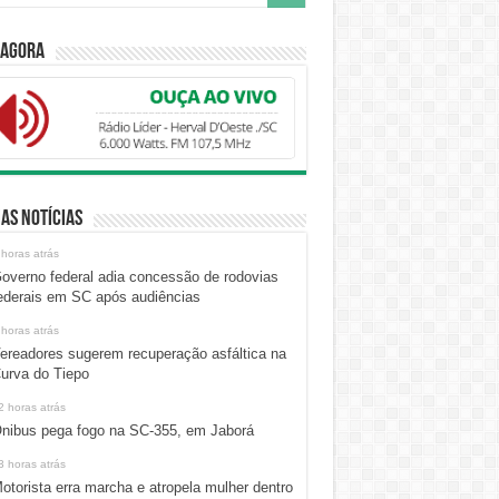
 Agora
as Notícias
 horas atrás
overno federal adia concessão de rodovias
ederais em SC após audiências
 horas atrás
ereadores sugerem recuperação asfáltica na
urva do Tiepo
2 horas atrás
nibus pega fogo na SC-355, em Jaborá
3 horas atrás
otorista erra marcha e atropela mulher dentro