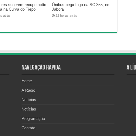
ores sugerem recuperação
Ônibus pega fogo na SC-355, em
ca na Curva do Tiepo
Jaborá
as atrás
22 horas atrás
Navegação Rápida
A Lí
Home
A Rádio
Notícias
Notícias
Programação
Contato