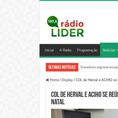
Inicial
A Rádio
Programação
Notícias
Últimas Notícias
Vereadores sugerem recupe
Home
/
Display
/
CDL de Herval e ACIHO se r
CDL de Herval e ACIHO se re
Natal