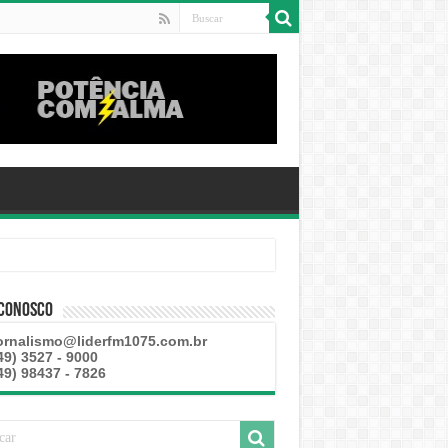
 Conosco
ornalismo@liderfm1075.com.br
49) 3527 - 9000
49) 98437 - 7826