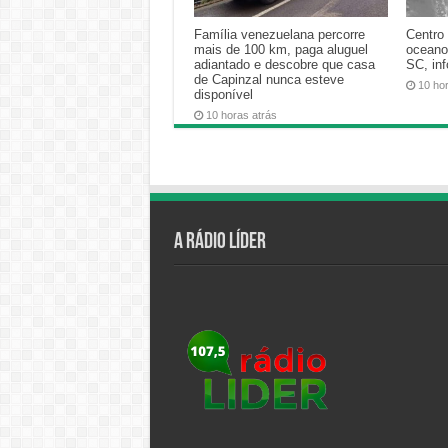
Família venezuelana percorre
Centro 
mais de 100 km, paga aluguel
oceano
adiantado e descobre que casa
SC, in
de Capinzal nunca esteve
10 ho
disponível
10 horas atrás
A Rádio Líder