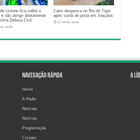
de ciclone fica sobre o
Carro despenca no Rio do Tigre
 e não atinge diretamente
após saída de pista em Joaçaba
forma Defesa Civil
11 horas atrás
ras atrás
Navegação Rápida
A Lí
Home
A Rádio
Notícias
Notícias
Programação
Contato