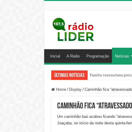
Inicial
A Rádio
Programação
Notícias
Últimas Notícias
Família venezuelana perco
Home
/
Display
/
Caminhão fica “atravessad
Caminhão fica “atravessado
Um caminhão baú acabou ficando “atravess
Joaçaba, no início da noite desta quinta-feir