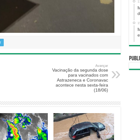
1
M
d
1
M
e
r
Publi
Avançar
Vacinação da segunda dose
para vacinados com
Astrazeneca e Coronavac
acontece nesta sexta-feira
(18/06)