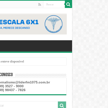
 esteve disponível
 Conosco
ornalismo@liderfm1075.com.br
49) 3527 - 9000
49) 98437 - 7826