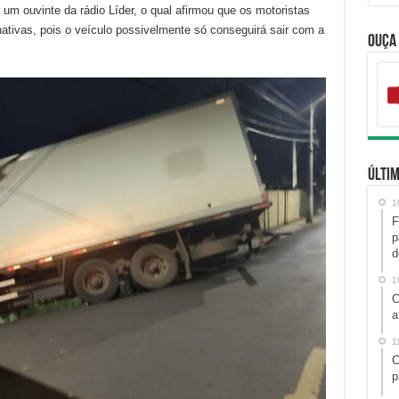
um ouvinte da rádio Líder, o qual afirmou que os motoristas
nativas, pois o veículo possivelmente só conseguirá sair com a
Ouça
Últim
1
F
p
d
1
C
a
1
C
p