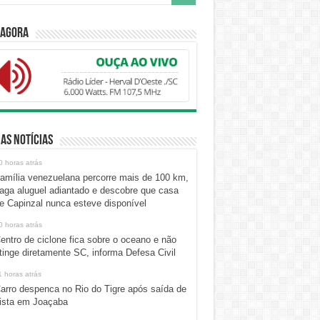
 Agora
as Notícias
0 horas atrás
amília venezuelana percorre mais de 100 km,
aga aluguel adiantado e descobre que casa
e Capinzal nunca esteve disponível
0 horas atrás
entro de ciclone fica sobre o oceano e não
tinge diretamente SC, informa Defesa Civil
1 horas atrás
arro despenca no Rio do Tigre após saída de
ista em Joaçaba