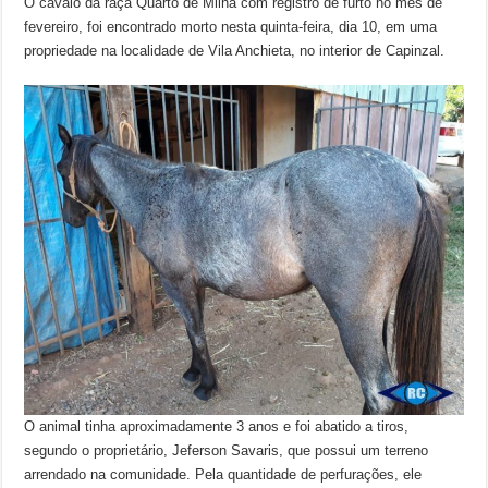
O cavalo da raça Quarto de Milha com registro de furto no mês de
fevereiro, foi encontrado morto nesta quinta-feira, dia 10, em uma
propriedade na localidade de Vila Anchieta, no interior de Capinzal.
O animal tinha aproximadamente 3 anos e foi abatido a tiros,
segundo o proprietário, Jeferson Savaris, que possui um terreno
arrendado na comunidade. Pela quantidade de perfurações, ele