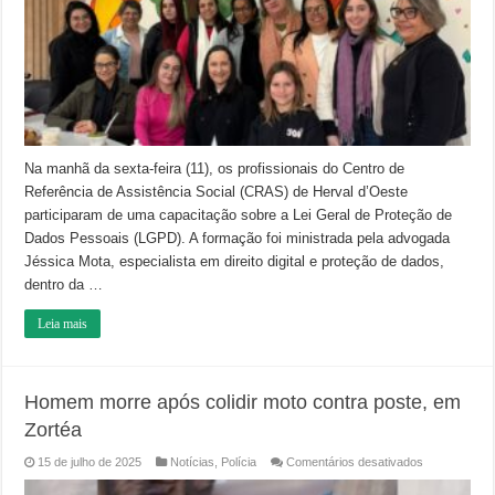
Na manhã da sexta-feira (11), os profissionais do Centro de
Referência de Assistência Social (CRAS) de Herval d’Oeste
participaram de uma capacitação sobre a Lei Geral de Proteção de
Dados Pessoais (LGPD). A formação foi ministrada pela advogada
Jéssica Mota, especialista em direito digital e proteção de dados,
dentro da …
Leia mais
Homem morre após colidir moto contra poste, em
Zortéa
em
15 de julho de 2025
Notícias
,
Polícia
Comentários desativados
Homem
morre