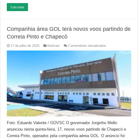
Leia mais
Companhia área GOL terá novos voos partindo de
Correia Pinto e Chapecó
em
17 de julho de 2025
Notícias
Comentários desativados
Companhia
área
GOL
terá
novos
voos
partindo
de
Correia
Pinto
e
Chapecó
Foto: Eduardo Valente / GOVSC O governador Jorginho Mello
anunciou nesta quinta-feira, 17, novos voos partindo de Chapecó e
Correia Pinto, operados pela companhia aérea GOL. O anúncio foi