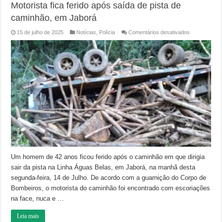
Motorista fica ferido após saída de pista de
caminhão, em Jaborá
em
15 de julho de 2025
Notícias
,
Polícia
Comentários desativados
Motorista
fica
ferido
após
saída
de
pista
de
caminhão,
em
Jaborá
Um homem de 42 anos ficou ferido após o caminhão em que dirigia
sair da pista na Linha Águas Belas, em Jaborá, na manhã desta
segunda-feira, 14 de Julho. De acordo com a guarnição do Corpo de
Bombeiros, o motorista do caminhão foi encontrado com escoriações
na face, nuca e …
Leia mais