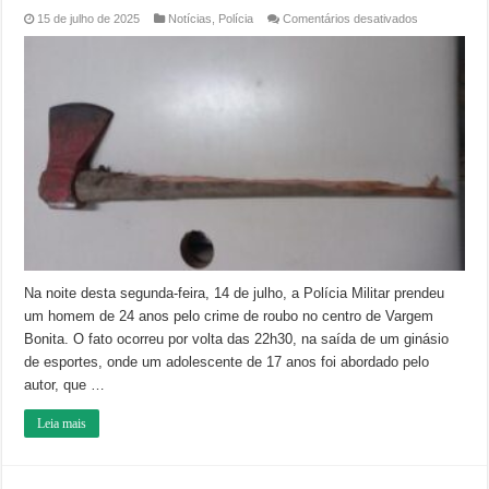
em
15 de julho de 2025
Notícias
,
Polícia
Comentários desativados
Homem
ameaça
jovem
com
machado
e
rouba
seu
celular,
em
Vargem
Bonita
Na noite desta segunda-feira, 14 de julho, a Polícia Militar prendeu
um homem de 24 anos pelo crime de roubo no centro de Vargem
Bonita. O fato ocorreu por volta das 22h30, na saída de um ginásio
de esportes, onde um adolescente de 17 anos foi abordado pelo
autor, que …
Leia mais