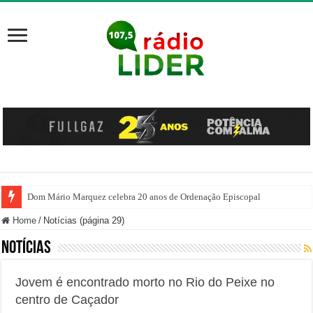
Dom Mário Marquez celebra 20 anos de Ordenação Episcopal
Tiro de Guerra de Joaçaba realiza atividades de formação, integração e cida
Home
/
Notícias (página 29)
Notícias
Jovem é encontrado morto no Rio do Peixe no
centro de Caçador