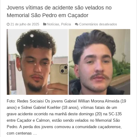
Jovens vítimas de acidente são velados no
Memorial São Pedro em Caçador
em
21 de julho de 2025
Notícias
,
Polícia
Comentários desativados
Jovens
vítimas
de
acidente
são
velados
no
Memorial
São
Pedro
em
Caçador
Foto: Redes Sociaisi Os jovens Gabriel Willian Morona Almeida (19
anos) e Sidnei Gabriel Koehler (18 anos), vítimas fatais de um
grave acidente ocorrido na manhã deste domingo (20) na SC-135
entre Caçador e Calmon, estão sendo velados no Memorial São
Pedro. A perda dos jovens comoveu a comunidade caçadorense,
com centenas …