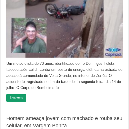
após
colidir
moto
contra
poste,
em
Zortéa
Um motociclista de 70 anos, identificado como Domingos Holetz,
faleceu após colidir contra um poste de energia elétrica na estrada de
acesso à comunidade de Volta Grande, no interior de Zortéa. O
acidente foi registrado no fim da tarde desta segunda-feira, dia 14 de
julho. O Corpo de Bombeiros foi …
Leia mais
Homem ameaça jovem com machado e rouba seu
celular, em Vargem Bonita