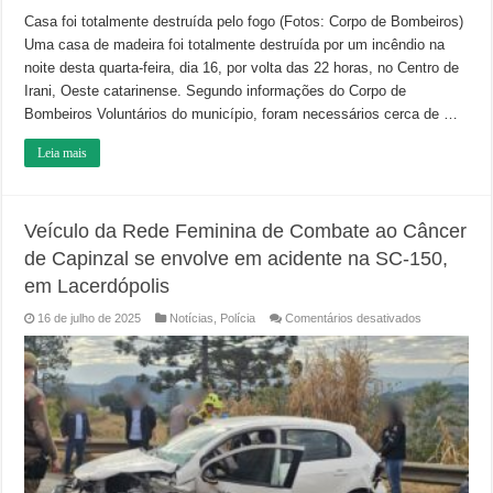
Casa foi totalmente destruída pelo fogo (Fotos: Corpo de Bombeiros)
Uma casa de madeira foi totalmente destruída por um incêndio na
noite desta quarta-feira, dia 16, por volta das 22 horas, no Centro de
Irani, Oeste catarinense. Segundo informações do Corpo de
Bombeiros Voluntários do município, foram necessários cerca de …
Leia mais
Veículo da Rede Feminina de Combate ao Câncer
de Capinzal se envolve em acidente na SC-150,
em Lacerdópolis
em
16 de julho de 2025
Notícias
,
Polícia
Comentários desativados
Veículo
da
Rede
Feminina
de
Combate
ao
Câncer
de
Capinzal
se
envolve
em