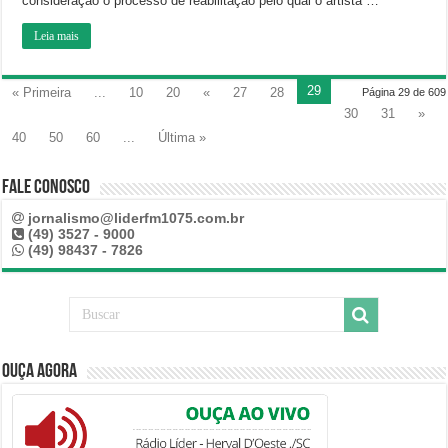
consideração o processo de reabilitação pelo qual o artista …
Leia mais
29
« Primeira
...
10
20
«
27
28
Página 29 de 609
30
31
»
40
50
60
...
Última »
Fale Conosco
jornalismo@liderfm1075.com.br
(49) 3527 - 9000
(49) 98437 - 7826
Ouça Agora