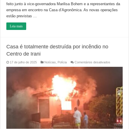
feito junto à vice-governadora Marilisa Bohem e a representantes da
empresa em encontro na Casa d’Agronômica. As novas operações
estão previstas …
Leia mais
Casa é totalmente destruída por incêndio no
Centro de Irani
em
17 de julho de 2025
Notícias
,
Polícia
Comentários desativados
Casa
é
totalmente
destruída
por
incêndio
no
Centro
de
Irani