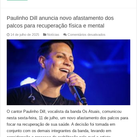
Paulinho Dill anuncia novo afastamento dos
palcos para recuperação física e mental
em
14 de julho de 2025
Notícias
Comentários desativados
Paulinho
Dill
anuncia
novo
afastamento
dos
palcos
para
recuperação
física
e
mental
O cantor Paulinho Dill, vocalista da banda Os Atuais, comunicou
nesta sexta-feira, 11 de julho, um novo afastamento dos palcos para
focar na recuperação de sua saúde. A decisão foi tomada em
conjunto com os demais integrantes da banda, levando em