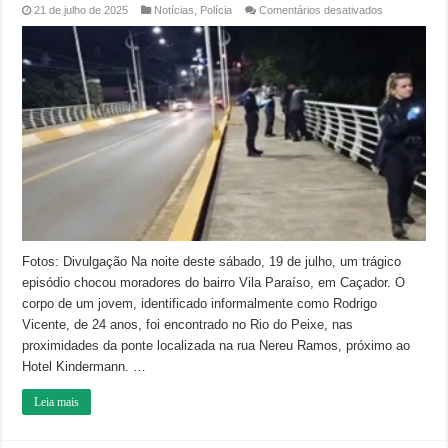
em
21 de julho de 2025
Notícias
,
Polícia
Comentários desativados
Jovem
é
encontrado
morto
no
Rio
do
Peixe
no
centro
de
Caçador
Fotos: Divulgação Na noite deste sábado, 19 de julho, um trágico
episódio chocou moradores do bairro Vila Paraíso, em Caçador. O
corpo de um jovem, identificado informalmente como Rodrigo
Vicente, de 24 anos, foi encontrado no Rio do Peixe, nas
proximidades da ponte localizada na rua Nereu Ramos, próximo ao
Hotel Kindermann. …
Leia mais