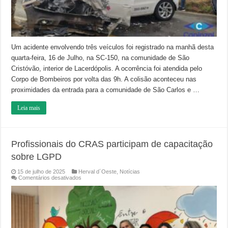
acidente
na
SC-
150,
em
Lacerdópolis
Um acidente envolvendo três veículos foi registrado na manhã desta
quarta-feira, 16 de Julho, na SC-150, na comunidade de São
Cristóvão, interior de Lacerdópolis. A ocorrência foi atendida pelo
Corpo de Bombeiros por volta das 9h. A colisão aconteceu nas
proximidades da entrada para a comunidade de São Carlos e …
Leia mais
Profissionais do CRAS participam de capacitação
sobre LGPD
15 de julho de 2025
Herval d´Oeste
,
Notícias
em
Comentários desativados
Profissionais
do
CRAS
participam
de
capacitação
sobre
LGPD