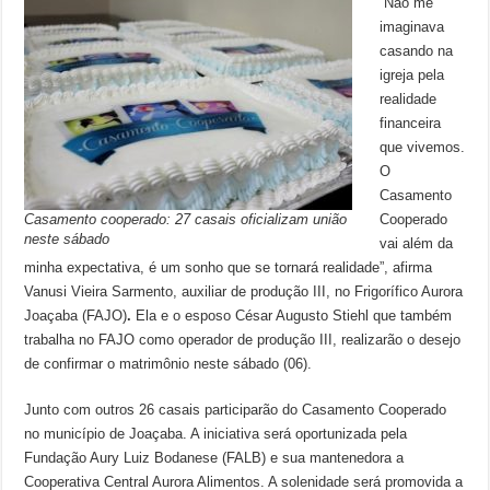
“Não me
imaginava
casando na
igreja pela
realidade
financeira
que vivemos.
O
Casamento
Casamento cooperado: 27 casais oficializam união
Cooperado
neste sábado
vai além da
minha expectativa, é um sonho que se tornará realidade”, afirma
Vanusi Vieira Sarmento, auxiliar de produção III, no Frigorífico Aurora
Joaçaba (FAJO)
.
Ela e o esposo César Augusto Stiehl que também
trabalha no FAJO como operador de produção III, realizarão o desejo
de confirmar o matrimônio neste sábado (06).
Junto com outros 26 casais participarão do Casamento Cooperado
no município de Joaçaba. A iniciativa será oportunizada pela
Fundação Aury Luiz Bodanese (FALB) e sua mantenedora a
Cooperativa Central Aurora Alimentos. A solenidade será promovida a