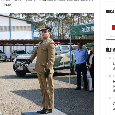
l (CPMA).
Ouça
Últim
1
U
d
2
F
p
d
2
C
a