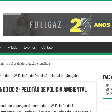
TV Líder
Eventos
Contato
mplia ações de divulgação científica
rre mais de 100 km, paga aluguel adiantado e descobre que casa de Capinzal nunca
ando do 2º Pelotão de Polícia Ambiental em Joaçaba
Fale
j
do do 2º Pelotão de Polícia Ambiental
(
(
enidade de assunção de comando do 2º Pelotão da 1º
r Ambiental, com sede em Joaçaba, unidade esta que integra o