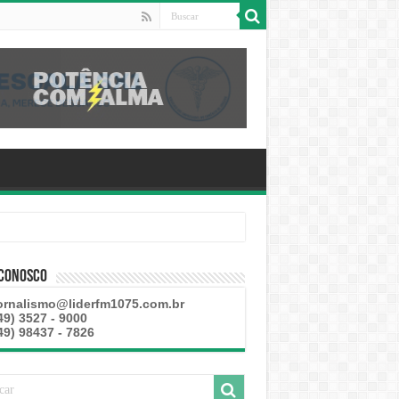
 esteve disponível
 Conosco
ornalismo@liderfm1075.com.br
49) 3527 - 9000
49) 98437 - 7826