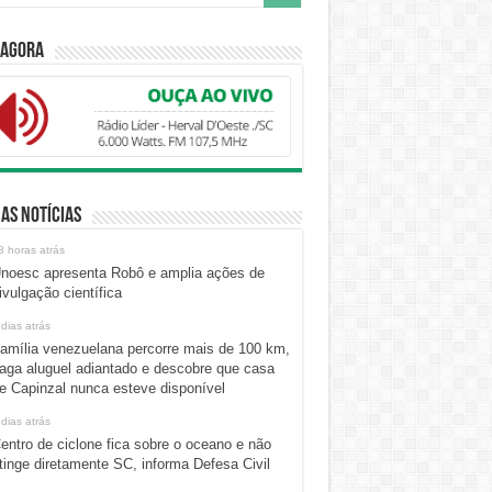
 Agora
as Notícias
8 horas atrás
noesc apresenta Robô e amplia ações de
ivulgação científica
 dias atrás
amília venezuelana percorre mais de 100 km,
aga aluguel adiantado e descobre que casa
e Capinzal nunca esteve disponível
 dias atrás
entro de ciclone fica sobre o oceano e não
tinge diretamente SC, informa Defesa Civil