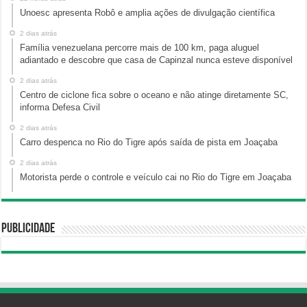
Unoesc apresenta Robô e amplia ações de divulgação científica
2 dias atrás
Família venezuelana percorre mais de 100 km, paga aluguel
adiantado e descobre que casa de Capinzal nunca esteve disponível
2 dias atrás
Centro de ciclone fica sobre o oceano e não atinge diretamente SC,
informa Defesa Civil
2 dias atrás
Carro despenca no Rio do Tigre após saída de pista em Joaçaba
2 dias atrás
Motorista perde o controle e veículo cai no Rio do Tigre em Joaçaba
Publicidade