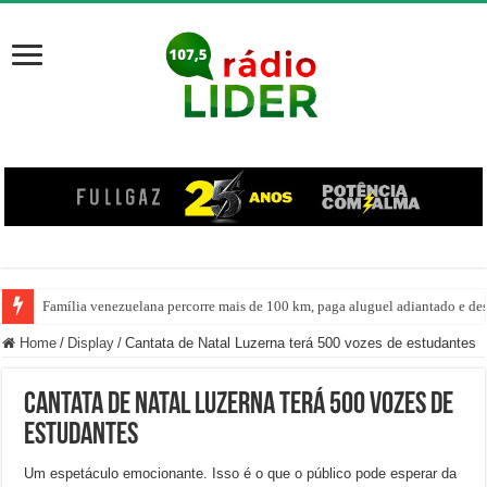
Família venezuelana percorre mais de 100 km, paga aluguel adiantado e de
Centro de ciclone fica sobre o oceano e não atinge diretamente SC, informa
Home
/
Display
/
Cantata de Natal Luzerna terá 500 vozes de estudantes
Cantata de Natal Luzerna terá 500 vozes de
estudantes
Um espetáculo emocionante. Isso é o que o público pode esperar da