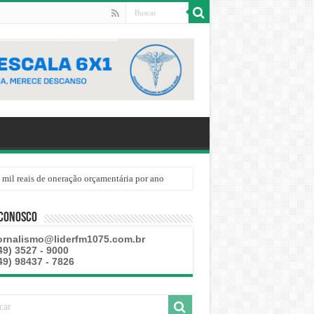
 mil reais de oneração orçamentária por ano
 Conosco
ornalismo@liderfm1075.com.br
49) 3527 - 9000
49) 98437 - 7826