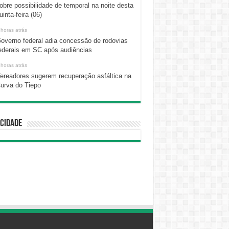
obre possibilidade de temporal na noite desta
uinta-feira (06)
 horas atrás
overno federal adia concessão de rodovias
ederais em SC após audiências
 horas atrás
ereadores sugerem recuperação asfáltica na
urva do Tiepo
cidade