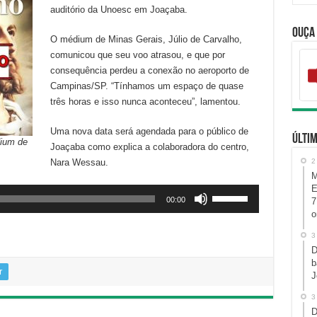
auditório da Unoesc em Joaçaba.
Ouça
O médium de Minas Gerais, Júlio de Carvalho,
comunicou que seu voo atrasou, e que por
consequência perdeu a conexão no aeroporto de
Campinas/SP. “Tínhamos um espaço de quase
três horas e isso nunca aconteceu”, lamentou.
Uma nova data será agendada para o público de
Últim
dium de
Joaçaba como explica a colaboradora do centro,
Nara Wessau.
2
M
E
Use
00:00
7
as
o
setas
3
para
D
cima
b
ou
r
J
para
3
baixo
D
para