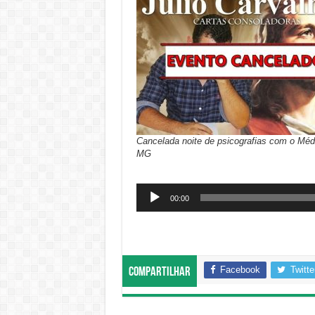
Cancelada noite de psicografias com o Mé
MG
Tocador
00:00
de
áudio
Facebook
Twitte
Compartilhar