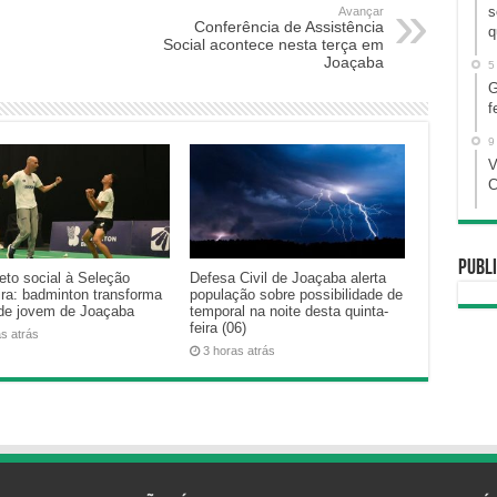
s
Avançar
aumentar
Conferência de Assistência
q
Social acontece nesta terça em
ou
Joaçaba
5
diminuir
G
o
f
volume.
9
V
C
Publi
eto social à Seleção
Defesa Civil de Joaçaba alerta
ira: badminton transforma
população sobre possibilidade de
 de jovem de Joaçaba
temporal na noite desta quinta-
feira (06)
as atrás
3 horas atrás