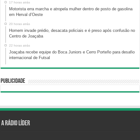
17 horas atrás
Motorista erra marcha e atropela mulher dentro de posto de gasolina
em Herval d’Oeste
20 horas atrás
Homem invade prédio, desacata policiais e é preso após confusão no
Centro de Joaçaba
22 horas atrás
Joaçaba recebe equipe do Boca Juniors e Cerro Porteño para desafio
internacional de Futsal
Publicidade
A Rádio Líder