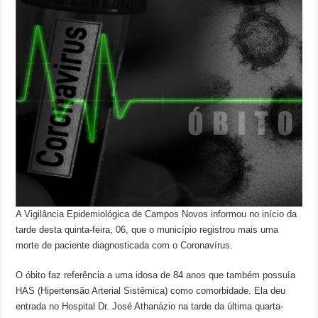
A Vigilância Epidemiológica de Campos Novos informou no início da
tarde desta quinta-feira, 06, que o município registrou mais uma
morte de paciente diagnosticada com o Coronavírus.
O óbito faz referência a uma idosa de 84 anos que também possuía
HAS (Hipertensão Arterial Sistêmica) como comorbidade. Ela deu
entrada no Hospital Dr. José Athanázio na tarde da última quarta-