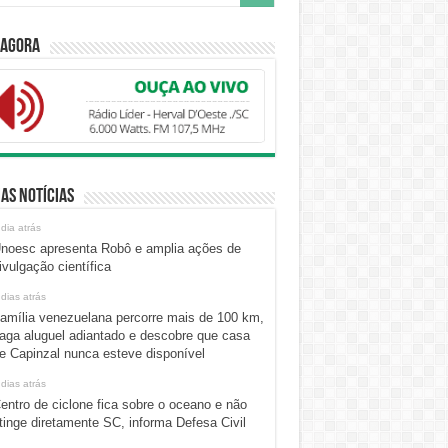
 Agora
as Notícias
 dia atrás
noesc apresenta Robô e amplia ações de
ivulgação científica
 dias atrás
amília venezuelana percorre mais de 100 km,
aga aluguel adiantado e descobre que casa
e Capinzal nunca esteve disponível
 dias atrás
entro de ciclone fica sobre o oceano e não
tinge diretamente SC, informa Defesa Civil