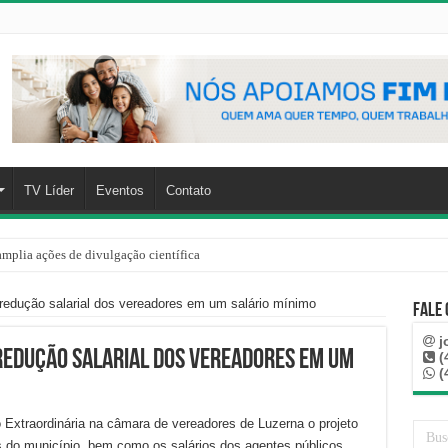
TV Líder
Eventos
Contato
mplia ações de divulgação científica
edução salarial dos vereadores em um salário mínimo
Fale
j
redução salarial dos vereadores em um
(
(
o Extraordinária na câmara de vereadores de Luzerna o projeto
s do município, bem como os salários dos agentes públicos