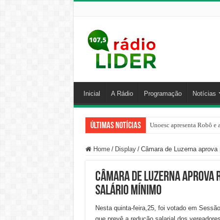
Inicial
A Rádio
Programação
Notícias
Últimas Notícias
Unoesc apresenta Robô e a
Home
/
Display
/
Câmara de Luzerna aprova r
Câmara de Luzerna aprova 
salário mínimo
Nesta quinta-feira,25, foi votado em Sessã
que prevê a redução salarial dos vereadore