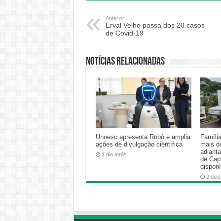
Anterior
Erval Velho passa dos 20 casos
de Covid-19
Notícias relacionadas
Unoesc apresenta Robô e amplia
Famíli
ações de divulgação científica
mais d
adiant
1 dia atrás
de Cap
disponí
2 dias