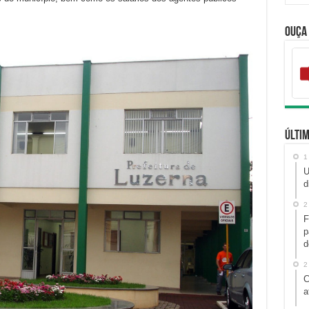
Ouça
Últim
1
U
d
2
F
p
d
2
C
a