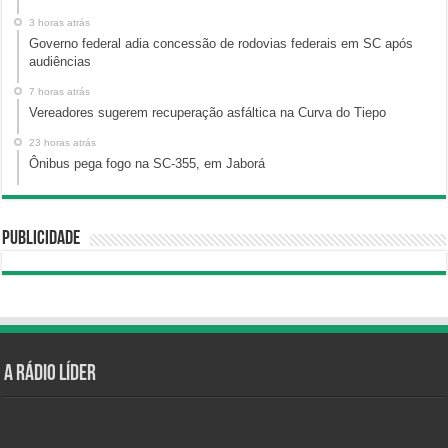
3 horas atrás
Governo federal adia concessão de rodovias federais em SC após
audiências
7 horas atrás
Vereadores sugerem recuperação asfáltica na Curva do Tiepo
23 horas atrás
Ônibus pega fogo na SC-355, em Jaborá
Publicidade
A Rádio Líder