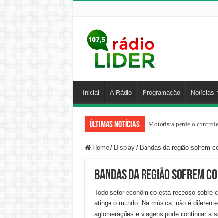
Inicial
A Rádio
Programação
Notícias
Últimas Notícias
Motorista perde o control
Home
/
Display
/
Bandas da região sofrem c
Bandas da região sofrem co
Todo setor econômico está receoso sobre c
atinge o mundo. Na música, não é diferent
aglomerações e viagens pode continuar a s