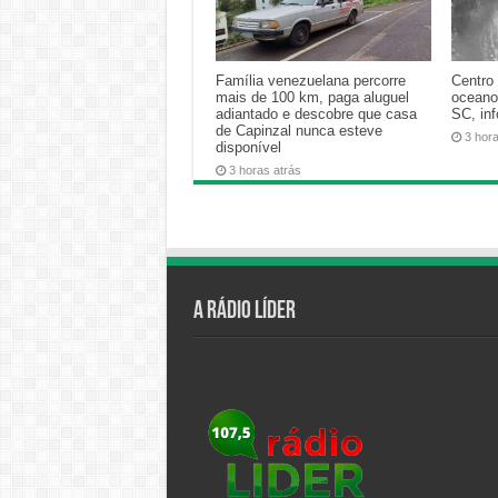
Família venezuelana percorre
Centro 
mais de 100 km, paga aluguel
oceano
adiantado e descobre que casa
SC, in
de Capinzal nunca esteve
3 hor
disponível
3 horas atrás
A Rádio Líder