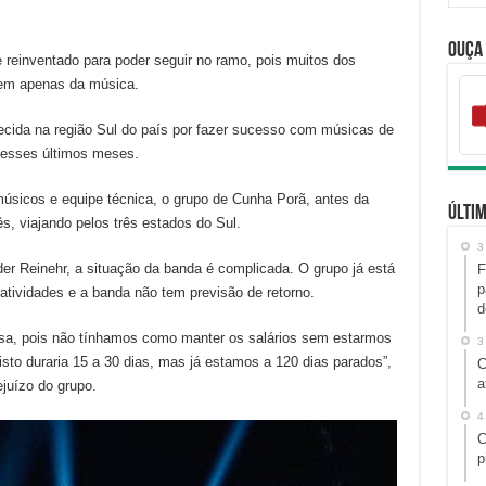
Ouça
 reinventado para poder seguir no ramo, pois muitos dos
dem apenas da música.
cida na região Sul do país por fazer sucesso com músicas de
 nesses últimos meses.
úsicos e equipe técnica, o grupo de Cunha Porã, antes da
Últim
s, viajando pelos três estados do Sul.
3
der Reinehr, a situação da banda é complicada. O grupo já está
F
p
tividades e a banda não tem previsão de retorno.
d
a, pois não tínhamos como manter os salários sem estarmos
3
sto duraria 15 a 30 dias, mas já estamos a 120 dias parados”,
C
a
ejuízo do grupo.
4
C
p