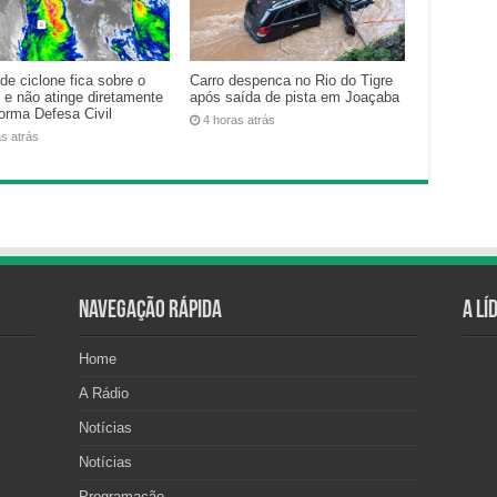
de ciclone fica sobre o
Carro despenca no Rio do Tigre
 e não atinge diretamente
após saída de pista em Joaçaba
forma Defesa Civil
4 horas atrás
as atrás
Navegação Rápida
A Lí
Home
A Rádio
Notícias
Notícias
Programação