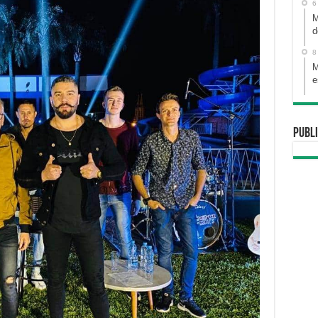
6
M
d
8
M
e
Publi