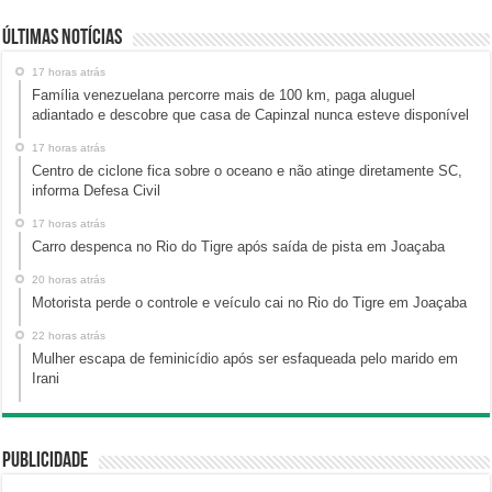
Últimas Notícias
17 horas atrás
Família venezuelana percorre mais de 100 km, paga aluguel
adiantado e descobre que casa de Capinzal nunca esteve disponível
17 horas atrás
Centro de ciclone fica sobre o oceano e não atinge diretamente SC,
informa Defesa Civil
17 horas atrás
Carro despenca no Rio do Tigre após saída de pista em Joaçaba
20 horas atrás
Motorista perde o controle e veículo cai no Rio do Tigre em Joaçaba
22 horas atrás
Mulher escapa de feminicídio após ser esfaqueada pelo marido em
Irani
Publicidade