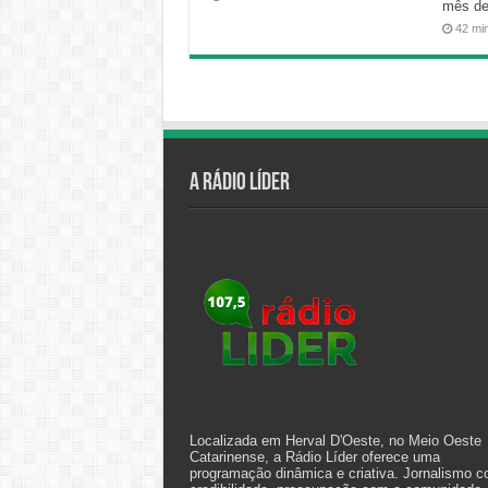
mês de
42 mi
A Rádio Líder
Localizada em Herval D'Oeste, no Meio Oeste
Catarinense, a Rádio Líder oferece uma
programação dinâmica e criativa. Jornalismo 