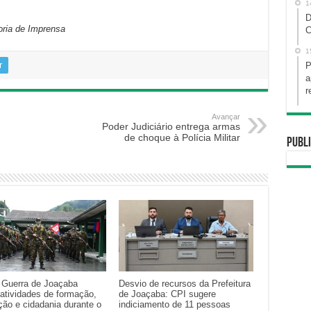
1
D
oria de Imprensa
C
1
r
P
a
r
Avançar
Poder Judiciário entrega armas
de choque à Polícia Militar
Publi
e Guerra de Joaçaba
Desvio de recursos da Prefeitura
 atividades de formação,
de Joaçaba: CPI sugere
ção e cidadania durante o
indiciamento de 11 pessoas