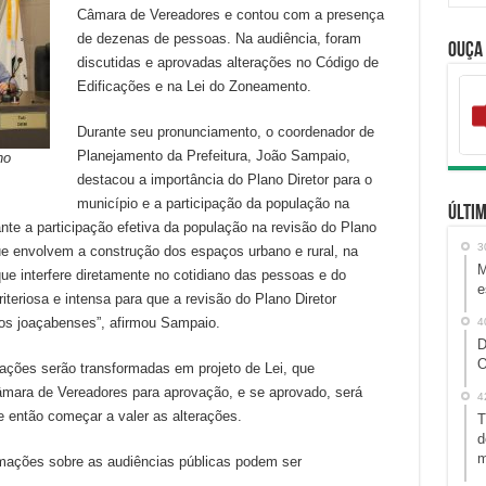
Câmara de Vereadores e contou com a presença
de dezenas de pessoas. Na audiência, foram
Ouça
discutidas e aprovadas alterações no Código de
Edificações e na Lei do Zoneamento.
Durante seu pronunciamento, o coordenador de
Planejamento da Prefeitura, João Sampaio,
no
destacou a importância do Plano Diretor para o
município e a participação da população na
Últim
ante a participação efetiva da população na revisão do Plano
3
que envolvem a construção dos espaços urbano e rural, na
M
que interfere diretamente no cotidiano das pessoas e do
e
teriosa e intensa para que a revisão do Plano Diretor
os joaçabenses”, afirmou Sampaio.
4
D
O
rações serão transformadas em projeto de Lei, que
mara de Vereadores para aprovação, e se aprovado, será
4
e então começar a valer as alterações.
T
d
m
rmações sobre as audiências públicas podem ser