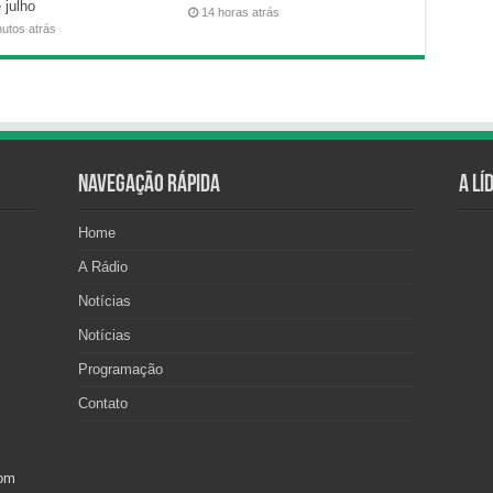
 julho
14 horas atrás
nutos atrás
Navegação Rápida
A Lí
Home
A Rádio
Notícias
Notícias
Programação
Contato
com