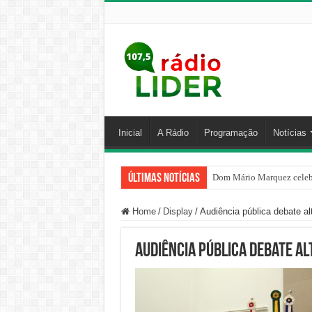
Inicial
A Rádio
Programação
Notícias
Últimas Notícias
Dom Mário Marquez celebr
Home
/
Display
/
Audiência pública debate al
Audiência pública debate a