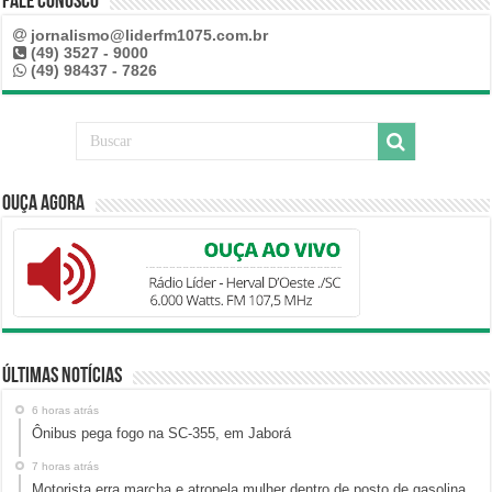
Fale Conosco
jornalismo@liderfm1075.com.br
(49) 3527 - 9000
(49) 98437 - 7826
Ouça Agora
Últimas Notícias
6 horas atrás
Ônibus pega fogo na SC-355, em Jaborá
7 horas atrás
Motorista erra marcha e atropela mulher dentro de posto de gasolina