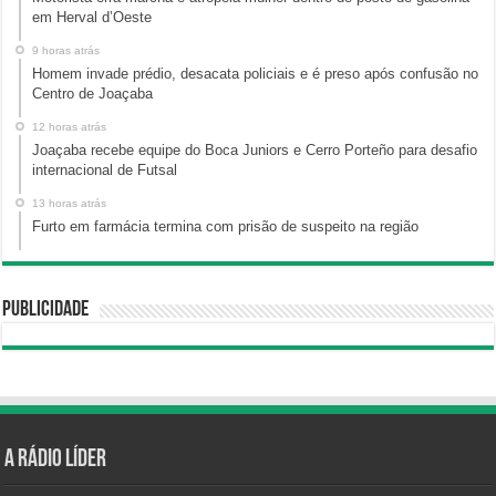
em Herval d’Oeste
9 horas atrás
Homem invade prédio, desacata policiais e é preso após confusão no
Centro de Joaçaba
12 horas atrás
Joaçaba recebe equipe do Boca Juniors e Cerro Porteño para desafio
internacional de Futsal
13 horas atrás
Furto em farmácia termina com prisão de suspeito na região
Publicidade
A Rádio Líder