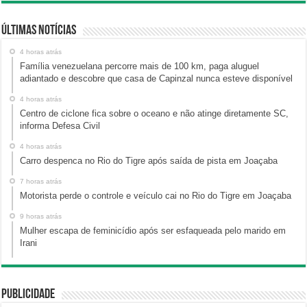
Últimas Notícias
4 horas atrás
Família venezuelana percorre mais de 100 km, paga aluguel
adiantado e descobre que casa de Capinzal nunca esteve disponível
4 horas atrás
Centro de ciclone fica sobre o oceano e não atinge diretamente SC,
informa Defesa Civil
4 horas atrás
Carro despenca no Rio do Tigre após saída de pista em Joaçaba
7 horas atrás
Motorista perde o controle e veículo cai no Rio do Tigre em Joaçaba
9 horas atrás
Mulher escapa de feminicídio após ser esfaqueada pelo marido em
Irani
Publicidade