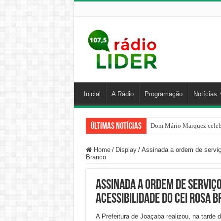
Inicial
A Rádio
Programação
Notícias
Últimas Notícias
Dom Mário Marquez celebr
Tiro de Guerra de Joaçaba 
Home
/
Display
/
Assinada a ordem de serviç
Branco
Assinada a ordem de serviç
acessibilidade do CEI Rosa 
A Prefeitura de Joaçaba realizou, na tarde d