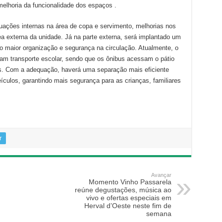
melhoria da funcionalidade dos espaços .
uações internas na área de copa e servimento, melhorias nos
ea externa da unidade. Já na parte externa, será implantado um
o maior organização e segurança na circulação. Atualmente, o
zam transporte escolar, sendo que os ônibus acessam o pátio
. Com a adequação, haverá uma separação mais eficiente
veículos, garantindo mais segurança para as crianças, familiares
r
Avançar
Momento Vinho Passarela
reúne degustações, música ao
vivo e ofertas especiais em
Herval d’Oeste neste fim de
semana