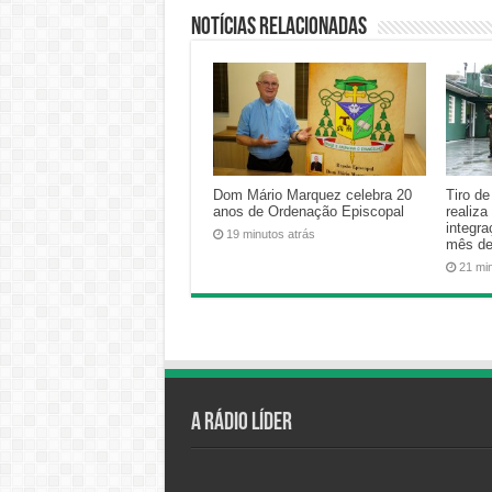
Notícias relacionadas
Dom Mário Marquez celebra 20
Tiro d
anos de Ordenação Episcopal
realiza
integra
19 minutos atrás
mês de
21 mi
A Rádio Líder