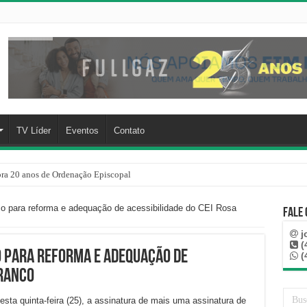
TV Líder
Eventos
Contato
a 20 anos de Ordenação Episcopal
realiza atividades de formação, integração e cidadania durante o mês de julho
o para reforma e adequação de acessibilidade do CEI Rosa
Fale
j
(
o para reforma e adequação de
(
Branco
esta quinta-feira (25), a assinatura de mais uma assinatura de