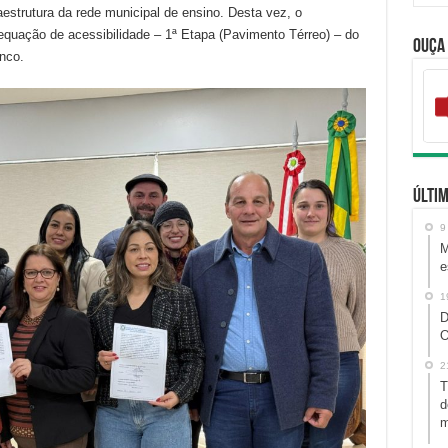
aestrutura da rede municipal de ensino. Desta vez, o
equação de acessibilidade – 1ª Etapa (Pavimento Térreo) – do
Ouça
nco.
Últim
9
M
e
1
D
O
2
T
d
m