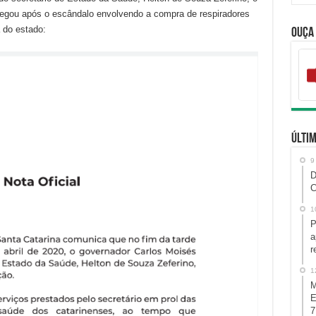
egou após o escândalo envolvendo a compra de respiradores
a do estado:
Ouça
Últim
9
D
C
1
P
a
r
1
M
E
7