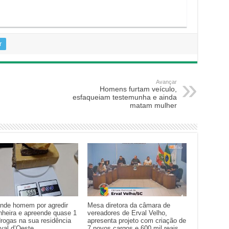
r
Avançar
Homens furtam veículo,
esfaqueiam testemunha e ainda
matam mulher
nde homem por agredir
Mesa diretora da câmara de
heira e apreende quase 1
vereadores de Erval Velho,
drogas na sua residência
apresenta projeto com criação de
val d’Oeste
7 novos cargos e 600 mil reais