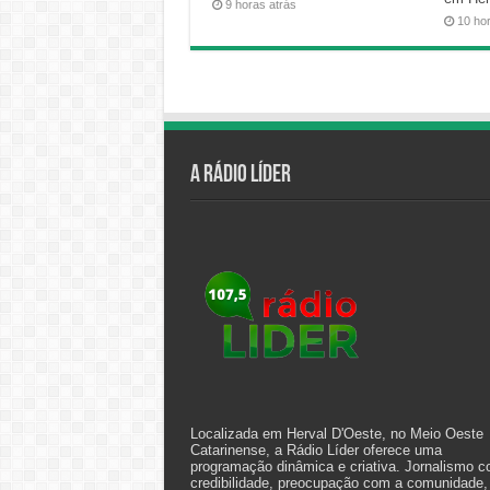
9 horas atrás
10 ho
A Rádio Líder
Localizada em Herval D'Oeste, no Meio Oeste
Catarinense, a Rádio Líder oferece uma
programação dinâmica e criativa. Jornalismo 
credibilidade, preocupação com a comunidade,