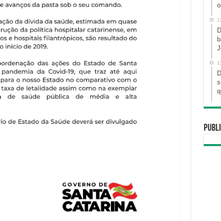
o
1
D
b
J
1
D
s
q
Publi