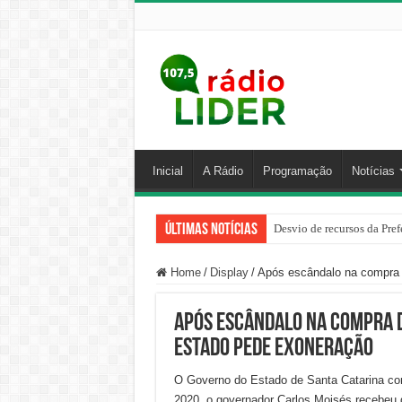
Inicial
A Rádio
Programação
Notícias
Últimas Notícias
Desvio de recursos da Pref
Home
/
Display
/
Após escândalo na compra 
Após escândalo na compra d
Estado pede exoneração
O Governo do Estado de Santa Catarina comu
2020, o governador Carlos Moisés recebeu 