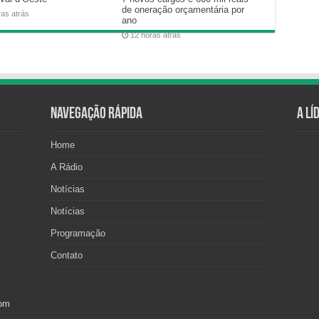
de oneração orçamentária por
ras atrás
ano
12 horas atrás
Navegação Rápida
A Lí
Home
A Rádio
Notícias
Notícias
Programação
Contato
com