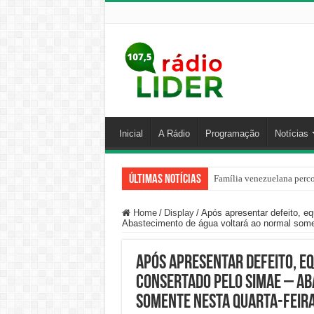
Inicial
A Rádio
Programação
Notícias
Últimas Notícias
Família venezuelana perco
Home
/
Display
/
Após apresentar defeito, e
Abastecimento de água voltará ao normal somen
Após apresentar defeito, e
consertado pelo Simae – Ab
somente nesta quarta-feira