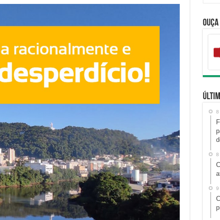
Ouça
Últim
8
F
p
d
8
C
a
9
C
p