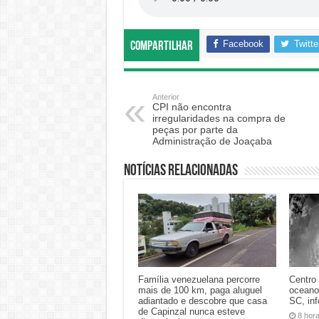
Facebook
Twitte
Compartilhar
Anterior
CPI não encontra
irregularidades na compra de
peças por parte da
Administração de Joaçaba
Notícias relacionadas
Família venezuelana percorre
Centro 
mais de 100 km, paga aluguel
oceano
adiantado e descobre que casa
SC, in
de Capinzal nunca esteve
8 hor