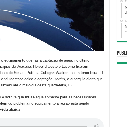
1
M
d
1
M
e
Publi
no equipamento que faz a captação de água, no último
icípios de Joaçaba, Herval d’Oeste e Luzerna ficaram
nte do Simae, Patrícia Callegari Warken, nesta terça-feira, 01
e foi reestabelecida a captação, porém, a autarquia alerta que
lizado até o meio-dia desta quarta-feira, 02.
 solicita que utilize água somente para as necessidades
 além do problema no equipamento a região está sendo
vista abaixo: