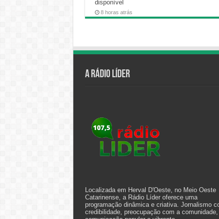
disponível
8 horas atrás
A Rádio Líder
Localizada em Herval D'Oeste, no Meio Oeste
Catarinense, a Rádio Líder oferece uma
programação dinâmica e criativa. Jornalismo 
credibilidade, preocupação com a comunidade,