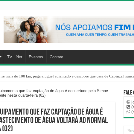
TV Líder
Eventos
Contato
rre mais de 100 km, paga aluguel adiantado e descobre que casa de Capinzal nunca
quipamento que faz captação de água é consertado pelo Simae –
Fale
te nesta quarta-feira (02)
j
(
quipamento que faz captação de água é
(
astecimento de água voltará ao normal
 (02)