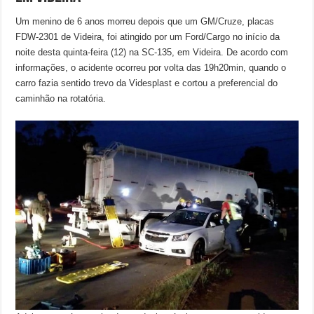
Um menino de 6 anos morreu depois que um GM/Cruze, placas
FDW-2301 de Videira, foi atingido por um Ford/Cargo no início da
noite desta quinta-feira (12) na SC-135, em Videira. De acordo com
informações, o acidente ocorreu por volta das 19h20min, quando o
carro fazia sentido trevo da Videsplast e cortou a preferencial do
caminhão na rotatória.