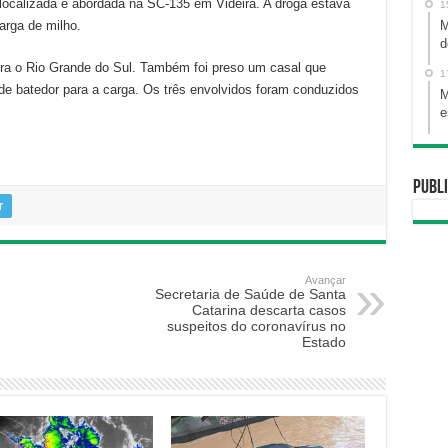
 localizada e abordada na SC-135 em Videira. A droga estava
1
arga de milho.
M
d
era o Rio Grande do Sul. Também foi preso um casal que
1
 de batedor para a carga. Os três envolvidos foram conduzidos
M
e
Publi
r
Avançar
Secretaria de Saúde de Santa
Catarina descarta casos
suspeitos do coronavírus no
Estado