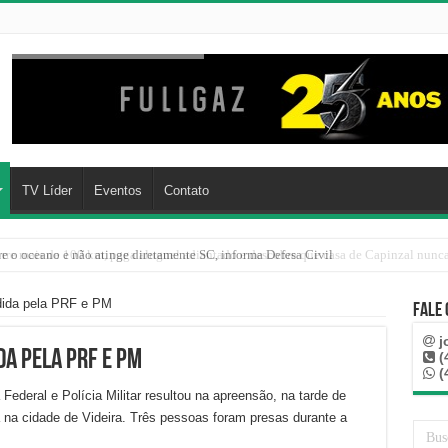
TV Líder
Eventos
Contato
re o oceano e não atinge diretamente SC, informa Defesa Civil
dida pela PRF e PM
Fale
j
da pela PRF e PM
(
(
Federal e Polícia Militar resultou na apreensão, na tarde de
 na cidade de Videira. Três pessoas foram presas durante a