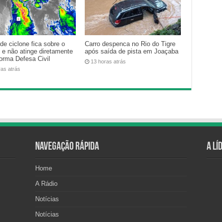
de ciclone fica sobre o
Carro despenca no Rio do Tigre
 e não atinge diretamente
após saída de pista em Joaçaba
forma Defesa Civil
13 horas atrás
ras atrás
Navegação Rápida
A Lí
Home
A Rádio
Notícias
Notícias