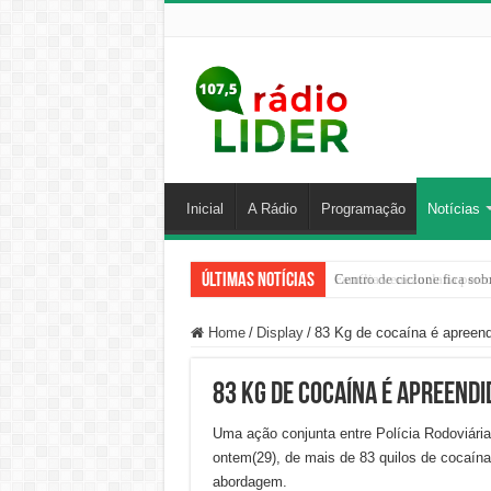
Inicial
A Rádio
Programação
Notícias
Últimas Notícias
Centro de ciclone fica sob
Home
/
Display
/
83 Kg de cocaína é apreen
83 Kg de cocaína é apreendi
Uma ação conjunta entre Polícia Rodoviária 
ontem(29), de mais de 83 quilos de cocaína
abordagem.