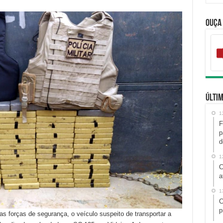
Ouça
Últim
1
F
p
d
1
C
a
1
C
p
as forças de segurança, o veículo suspeito de transportar a