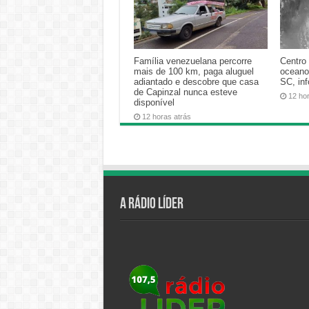
Família venezuelana percorre
Centro 
mais de 100 km, paga aluguel
oceano
adiantado e descobre que casa
SC, in
de Capinzal nunca esteve
12 ho
disponível
12 horas atrás
A Rádio Líder