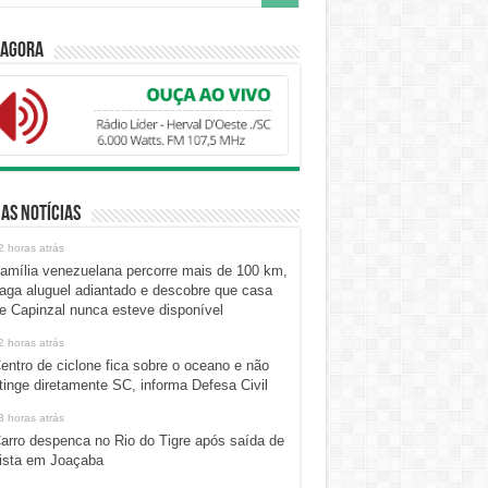
 Agora
as Notícias
2 horas atrás
amília venezuelana percorre mais de 100 km,
aga aluguel adiantado e descobre que casa
e Capinzal nunca esteve disponível
2 horas atrás
entro de ciclone fica sobre o oceano e não
tinge diretamente SC, informa Defesa Civil
3 horas atrás
arro despenca no Rio do Tigre após saída de
ista em Joaçaba