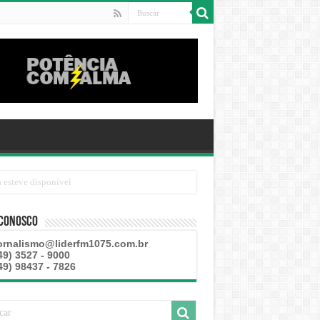
 Conosco
ornalismo@liderfm1075.com.br
49) 3527 - 9000
49) 98437 - 7826