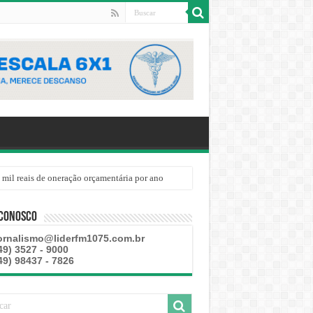
 mil reais de oneração orçamentária por ano
 Conosco
ornalismo@liderfm1075.com.br
49) 3527 - 9000
49) 98437 - 7826