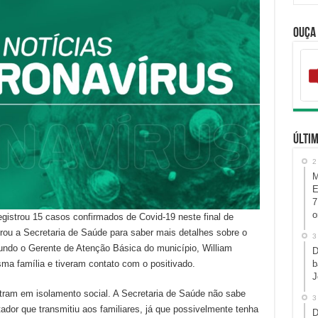
Ouça
Últim
2
M
E
7
o
gistrou 15 casos confirmados de Covid-19 neste final de
ou a Secretaria de Saúde para saber mais detalhes sobre o
3
ndo o Gerente de Atenção Básica do município, William
D
b
a família e tiveram contato com o positivado.
J
ram em isolamento social. A Secretaria de Saúde não sabe
3
ador que transmitiu aos familiares, já que possivelmente tenha
D