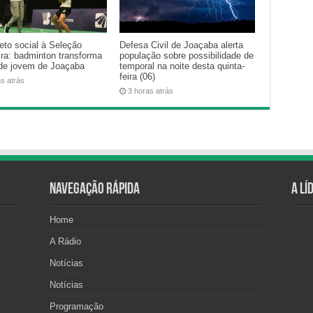
eto social à Seleção
Defesa Civil de Joaçaba alerta
ira: badminton transforma
população sobre possibilidade de
 de jovem de Joaçaba
temporal na noite desta quinta-
feira (06)
as atrás
3 horas atrás
Navegação Rápida
A Lí
Home
A Rádio
Notícias
Notícias
Programação