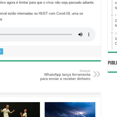
ivo agora é limitar para que o vírus não seja passado adiante.
s
q
erval estão internadas no HUST com Covid-19, uma se
5
a:
G
f
1
V
C
r
Publi
Avançar
WhatsApp lança ferramenta
para enviar e receber dinheiro