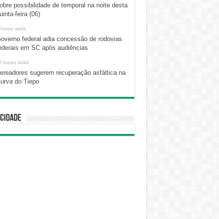
obre possibilidade de temporal na noite desta
uinta-feira (06)
 horas atrás
overno federal adia concessão de rodovias
ederais em SC após audiências
0 horas atrás
ereadores sugerem recuperação asfáltica na
urva do Tiepo
cidade