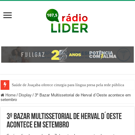
Saúde de Joaçaba oferece cirurgia para língua presa pela rede pública
Unoesc apresenta Robô e amplia ações de divulgação científica
Home
/
Display
/
3º Bazar Multissetorial de Herval d´Oeste acontece em
setembro
3º Bazar Multissetorial de Herval d´Oeste
acontece em setembro