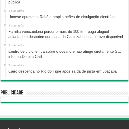
pública
2 dias atrás
Unoesc apresenta Robô e amplia ações de divulgação científica
3 dias atrás
Família venezuelana percorre mais de 100 km, paga aluguel
adiantado e descobre que casa de Capinzal nunca esteve disponível
3 dias atrás
Centro de ciclone fica sobre o oceano e não atinge diretamente SC,
informa Defesa Civil
3 dias atrás
Carro despenca no Rio do Tigre após saída de pista em Joaçaba
Publicidade