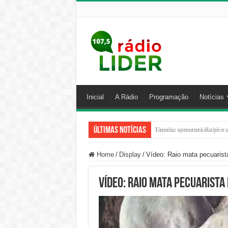
Inicial
A Rádio
Programação
Notícias
Últimas Notícias
Família venezuelana perco
Home
/
Display
/
Vídeo: Raio mata pecuarist
Vídeo: Raio mata pecuarista