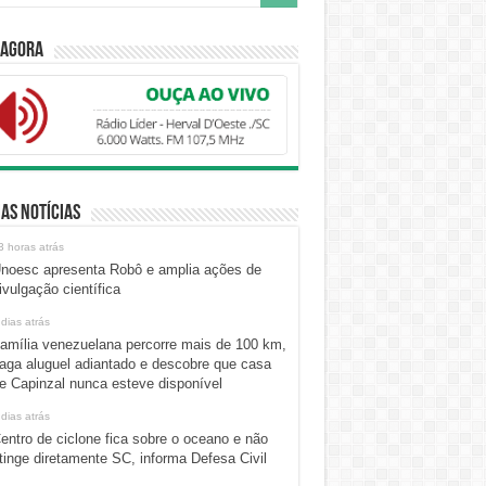
 Agora
as Notícias
3 horas atrás
noesc apresenta Robô e amplia ações de
ivulgação científica
 dias atrás
amília venezuelana percorre mais de 100 km,
aga aluguel adiantado e descobre que casa
e Capinzal nunca esteve disponível
 dias atrás
entro de ciclone fica sobre o oceano e não
tinge diretamente SC, informa Defesa Civil