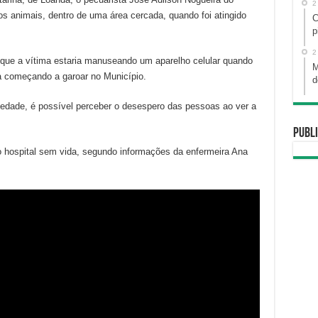
2
s animais, dentro de uma área cercada, quando foi atingido
C
p
2
que a vítima estaria manuseando um aparelho celular quando
M
a começando a garoar no Município.
d
iedade, é possível perceber o desespero das pessoas ao ver a
Publi
 hospital sem vida, segundo informações da enfermeira Ana