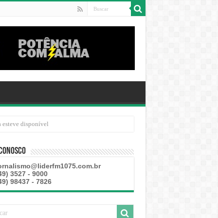
 esteve disponível
 Conosco
ornalismo@liderfm1075.com.br
49) 3527 - 9000
49) 98437 - 7826