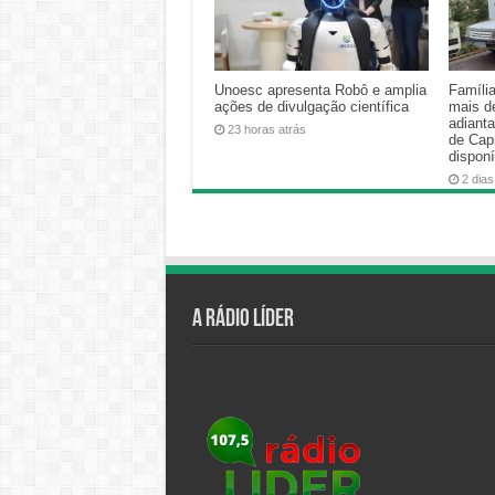
Unoesc apresenta Robô e amplia
Famíli
ações de divulgação científica
mais d
adiant
23 horas atrás
de Cap
disponí
2 dias
A Rádio Líder