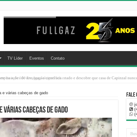
TV Líder
Eventos
Contato
rre mais de 100 km, paga aluguel adiantado e descobre que casa de Capinzal nunca
a e várias cabeças de gado
Fale
j
 e várias cabeças de gado
(
(