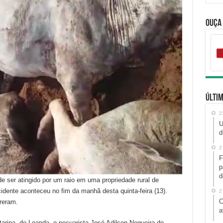
Ouça
Últim
2
U
d
2
F
p
d
e ser atingido por um raio em uma propriedade rural de
idente aconteceu no fim da manhã desta quinta-feira (13).
2
C
reram.
a
arina, de Loanda, o pecuarista José Adilson Nogueira do