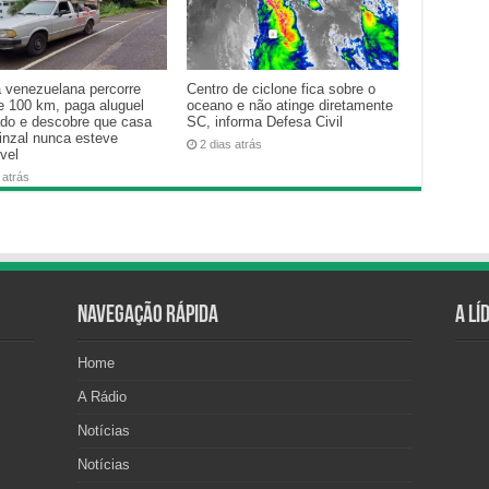
a venezuelana percorre
Centro de ciclone fica sobre o
e 100 km, paga aluguel
oceano e não atinge diretamente
ado e descobre que casa
SC, informa Defesa Civil
inzal nunca esteve
2 dias atrás
vel
 atrás
Navegação Rápida
A Lí
Home
A Rádio
Notícias
Notícias