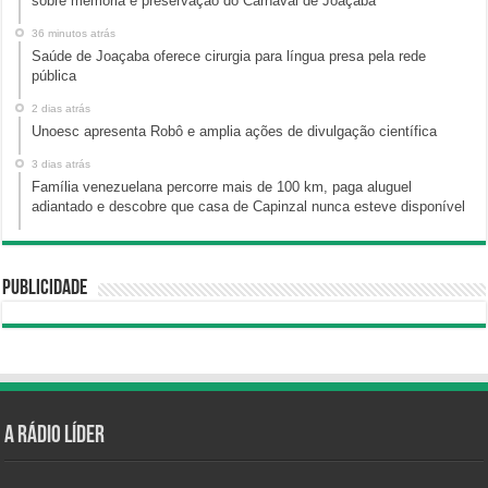
sobre memória e preservação do Carnaval de Joaçaba
36 minutos atrás
Saúde de Joaçaba oferece cirurgia para língua presa pela rede
pública
2 dias atrás
Unoesc apresenta Robô e amplia ações de divulgação científica
3 dias atrás
Família venezuelana percorre mais de 100 km, paga aluguel
adiantado e descobre que casa de Capinzal nunca esteve disponível
Publicidade
A Rádio Líder