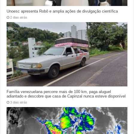
Unoesc apresenta Robô e amplia ações de divulgação científica
2 dias atrás
Família venezuelana percorre mais de 100 km, paga aluguel
adiantado e descobre que casa de Capinzal nunca esteve disponível
3 dias atrás