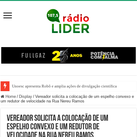
Unoesc apresenta Robô e amplia ações de divulgação científica
Família venezuelana percorre mais de 100 km, paga aluguel adiantado e de
Home
/
Display
/
Vereador solicita a colocação de um espelho convexo e
um redutor de velocidade na Rua Nereu Ramos
Vereador solicita a colocação de um
espelho convexo e um redutor de
velocidade na Rua Nereu Ramos