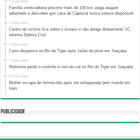
4 horas atrás
Família venezuelana percorre mais de 100 km, paga aluguel
adiantado e descobre que casa de Capinzal nunca esteve disponível
4 horas atrás
Centro de ciclone fica sobre o oceano e não atinge diretamente SC,
informa Defesa Civil
4 horas atrás
Carro despenca no Rio do Tigre após saída de pista em Joaçaba
7 horas atrás
Motorista perde o controle e veículo cai no Rio do Tigre em Joaçaba
9 horas atrás
Mulher escapa de feminicídio após ser esfaqueada pelo marido em
Irani
Publicidade