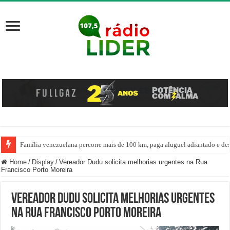
Família venezuelana percorre mais de 100 km, paga aluguel adiantado e de
Centro de ciclone fica sobre o oceano e não atinge diretamente SC, informa
Home
/
Display
/
Vereador Dudu solicita melhorias urgentes na Rua
Francisco Porto Moreira
Vereador Dudu solicita melhorias urgentes
na Rua Francisco Porto Moreira