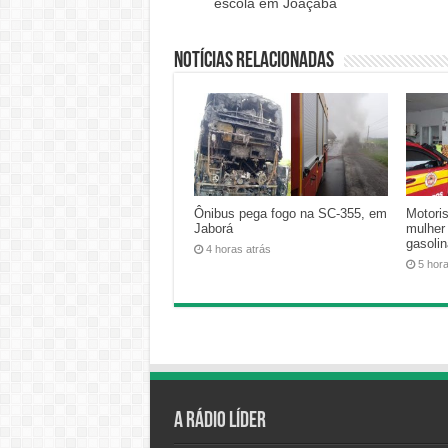
escola em Joaçaba
Notícias relacionadas
Ônibus pega fogo na SC-355, em
Motoris
Jaborá
mulher
gasoli
4 horas atrás
5 hor
A Rádio Líder