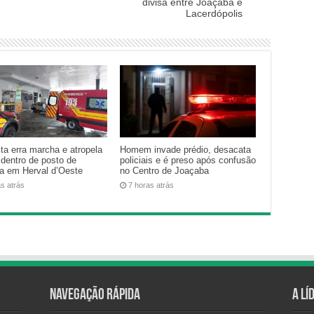
divisa entre Joaçaba e
Lacerdópolis
ta erra marcha e atropela
Homem invade prédio, desacata
 dentro de posto de
policiais e é preso após confusão
na em Herval d’Oeste
no Centro de Joaçaba
as atrás
7 horas atrás
Navegação Rápida
A Lí