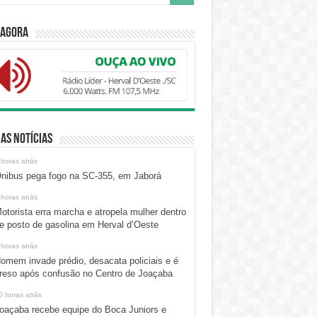
 Agora
as Notícias
 horas atrás
nibus pega fogo na SC-355, em Jaborá
 horas atrás
otorista erra marcha e atropela mulher dentro
e posto de gasolina em Herval d’Oeste
 horas atrás
omem invade prédio, desacata policiais e é
reso após confusão no Centro de Joaçaba
0 horas atrás
oaçaba recebe equipe do Boca Juniors e