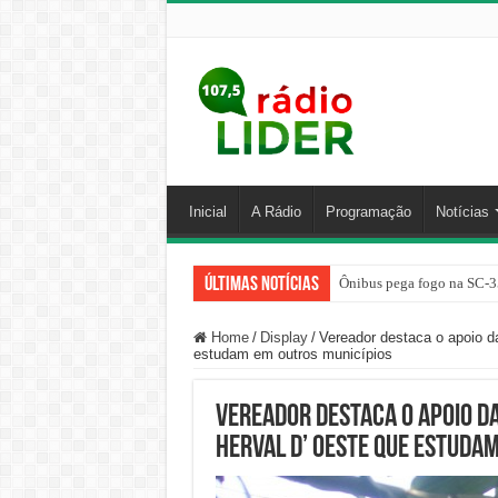
Inicial
A Rádio
Programação
Notícias
Últimas Notícias
Ônibus pega fogo na SC-3
Home
/
Display
/
Vereador destaca o apoio d
estudam em outros municípios
Vereador destaca o apoio d
Herval d’ Oeste que estuda