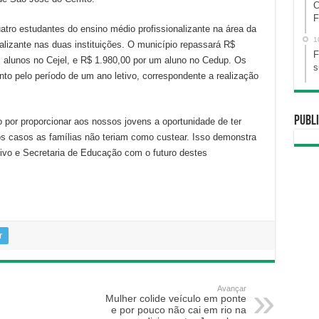
C
F
tro estudantes do ensino médio profissionalizante na área da
1
alizante nas duas instituições. O município repassará R$
F
s alunos no Cejel, e R$ 1.980,00 por um aluno no Cedup. Os
s
nto pelo período de um ano letivo, correspondente a realização
Publi
o por proporcionar aos nossos jovens a oportunidade de ter
s casos as famílias não teriam como custear. Isso demonstra
vo e Secretaria de Educação com o futuro destes
r
Avançar
Mulher colide veículo em ponte
e por pouco não cai em rio na