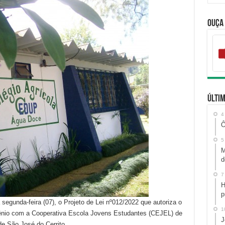
Ouça
Últim
4
Ô
5
M
d
7
H
p
egunda-feira (07), o Projeto de Lei nº012/2022 que autoriza o
1
ênio com a Cooperativa Escola Jovens Estudantes (CEJEL) de
J
 São José do Cerrito.