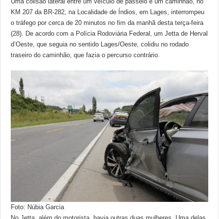
Uma colisão lateral entre um veículo de passeio e um caminhão, no
KM 207 da BR-282, na Localidade de Índios, em Lages, interrompeu
o tráfego por cerca de 20 minutos no fim da manhã desta terça-feira
(28). De acordo com a Polícia Rodoviária Federal, um Jetta de Herval
d’Oeste, que seguia no sentido Lages/Oeste, colidiu no rodado
traseiro do caminhão, que fazia o percurso contrário.
Foto: Núbia Garcia
No Jetta, além do motorista, havia outras duas mulheres. Uma delas