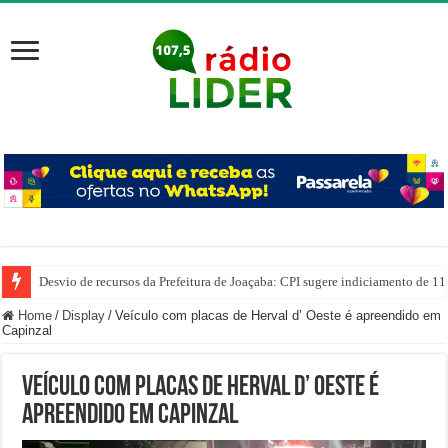
Desvio de recursos da Prefeitura de Joaçaba: CPI sugere indiciamento de 11
PM prende homem por agredir companheira e apreende quase 1 kg de drogas
Home
/
Display
/
Veículo com placas de Herval d’ Oeste é apreendido em
Capinzal
Veículo com placas de Herval d’ Oeste é
apreendido em Capinzal