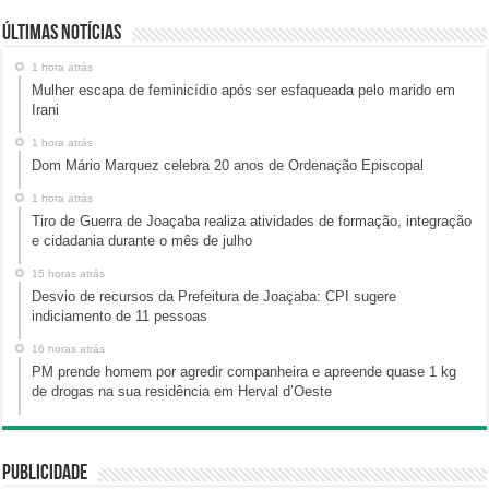
Últimas Notícias
1 hora atrás
Mulher escapa de feminicídio após ser esfaqueada pelo marido em
Irani
1 hora atrás
Dom Mário Marquez celebra 20 anos de Ordenação Episcopal
1 hora atrás
Tiro de Guerra de Joaçaba realiza atividades de formação, integração
e cidadania durante o mês de julho
15 horas atrás
Desvio de recursos da Prefeitura de Joaçaba: CPI sugere
indiciamento de 11 pessoas
16 horas atrás
PM prende homem por agredir companheira e apreende quase 1 kg
de drogas na sua residência em Herval d’Oeste
Publicidade