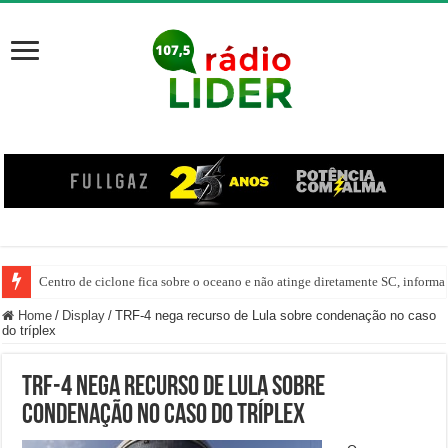
Centro de ciclone fica sobre o oceano e não atinge diretamente SC, informa
Carro despenca no Rio do Tigre após saída de pista em Joaçaba
Home
/
Display
/
TRF-4 nega recurso de Lula sobre condenação no caso
do tríplex
TRF-4 nega recurso de Lula sobre
condenação no caso do tríplex