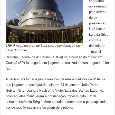
O recurso
apresentado
pela defesa
do ex-
presidente
Luiz Inácio
Lula da Silva
contra a
TRF-4 nega recurso de Lula sobre condenação no
decisão do
caso do tríplex
Tribunal
Regional Federal da 4ª Região (TRF-4) no processo do triplex em
Guarujá (SP) foi negado em julgamento realizado nesta segunda-feira
(26).
A decisão foi tomada pelos mesmos desembargadores da 8ª turma,
que julgaram a apelação de Lula em 24 de janeiro: João Pedro
Gebran Neto, Leandro Paulsen e Victor Luiz dos Santos Laus. Na
ocasião, eles mantiveram a condenação imposta pelo juiz de
primeira instância Sérgio Moro e ainda aumentaram a pena aplicada
por corrupção passiva e lavagem de dinheiro.