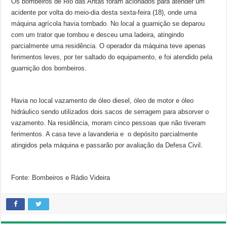
Os bombeiros de Rio das Antas foram acionados para atender um
acidente por volta do meio-dia desta sexta-feira (18), onde uma
máquina agrícola havia tombado. No local a guarnição se deparou
com um trator que tombou e desceu uma ladeira, atingindo
parcialmente uma residência. O operador da máquina teve apenas
ferimentos leves, por ter saltado do equipamento, e foi atendido pela
guarnição dos bombeiros.
Havia no local vazamento de óleo diesel, óleo de motor e óleo
hidráulico sendo utilizados dois sacos de serragem para absorver o
vazamento. Na residência, moram cinco pessoas que não tiveram
ferimentos. A casa teve a lavanderia e o depósito parcialmente
atingidos pela máquina e passarão por avaliação da Defesa Civil.
Fonte: Bombeiros e Rádio Videira